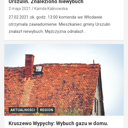
Urszulin. Znaleziono niewybuch
i
r
e
z
2 maja 2021
Kamila Kalinowska
r
e
27.02.2021 ok. godz. 13:00 komenda we Włodawie
o
ź
otrzymała zawiadomienie. Mieszkaniec gminy Urszulin
w
w
znalazł niewybuch. Mężczyzna odnalazł…
c
y
a
k
s
i
t
e
r
r
a
o
c
w
i
c
ł
a
p
O
r
p
a
l
w
a
o
z
AKTUALNOŚCI
REGION
j
z
a
a
Kruszewo Wypychy: Wybuch gazu w domu.