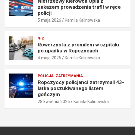
Nietrzeźwy kierowca Opla z
k
w
zakazem prowadzenia trafił w ręce
o
r
policji
ś
ę
5 maja 2026
Kamila Kalinowska
c
c
i
e
o
p
/H2
6
o
Rowerzysta z promilem w szpitalu
7
l
po upadku w Ropczycach
k
i
4 maja 2026
Kamila Kalinowska
m
c
/
j
h
i
POLICJA
ZATRZYMANIA
5
5
Ropczyccy policjanci zatrzymali 43-
maja
maja
latka poszukiwanego listem
2026
2026
gończym
28 kwietnia 2026
Kamila Kalinowska
Kamila
Kamila
Kalinowska
Kalinowska