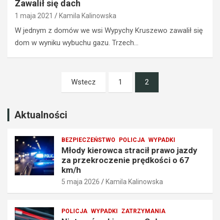
z
k
Zawalił się dach
d
a
1 maja 2021
Kamila Kalinowska
y
z
z
e
W jednym z domów we wsi Wypychy Kruszewo zawalił się
a
m
dom w wyniku wybuchu gazu. Trzech…
p
p
r
r
z
o
Stronicowanie
e
w
Wstecz
1
2
wpisów
k
a
r
d
o
z
Aktualności
c
e
z
n
BEZPIECZEŃSTWO
POLICJA
WYPADKI
e
i
Młody kierowca stracił prawo jazdy
n
a
za przekroczenie prędkości o 67
i
t
km/h
e
r
5 maja 2026
Kamila Kalinowska
p
a
r
f
ę
i
POLICJA
WYPADKI
ZATRZYMANIA
d
ł