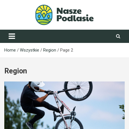
Skip
to
content
NaszePodlasie.pl
Home
Wszystkie
Region
Page 2
Region