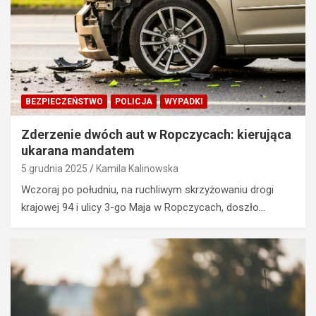
BEZPIECZEŃSTWO
POLICJA
WYPADKI
Zderzenie dwóch aut w Ropczycach: kierująca
ukarana mandatem
5 grudnia 2025
Kamila Kalinowska
Wczoraj po południu, na ruchliwym skrzyżowaniu drogi
krajowej 94 i ulicy 3-go Maja w Ropczycach, doszło…