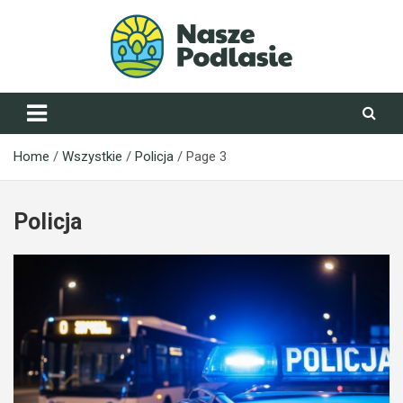
Skip
to
content
NaszePodlasie.pl
Home
Wszystkie
Policja
Page 3
Policja