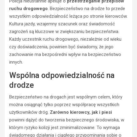
Policja nieustannie apeluje o
przestrzeganie przepisów
ruchu drogowego
. Bezpieczeństwo na drodze to przede
wszystkim odpowiedzialność leżąca po stronie kierowców.
Kultura jazdy, wzajemny szacunek oraz świadomość
zagrożeń są kluczowe w zwiększaniu bezpieczeństwa.
Każdy uczestnik ruchu drogowego, niezależnie od wieku
BEZPIECZEŃSTWO
czy doświadczenia, powinien być świadomy, że jego
POLICJA
POLICJA
zachowanie ma bezpośredni wpływ na bezpieczeństwo
WYPADKI
WYPADKI
M
innych.
ZATRZYMANIA
ł
Wspólna odpowiedzialność na
o
N
d
i
drodze
y
e
k
t
Bezpieczeństwo na drogach jest wspólnym celem, który
i
r
można osiągnąć tylko poprzez współpracę wszystkich
e
z
użytkowników dróg.
Zarówno kierowcy, jak i piesi
r
e
o
ź
powinni dążyć do tworzenia bezpiecznego środowiska, w
w
w
którym ryzyko kolizji jest zminimalizowane. To wymaga
c
y
świadomego działania i ciągłego przypominania sobie o