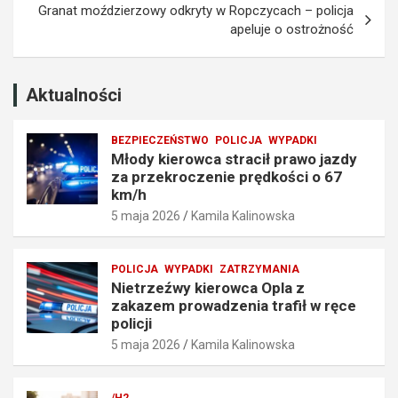
Granat moździerzowy odkryty w Ropczycach – policja
z
o
apeluje o ostrożność
e
w
k
a
r
d
o
z
Aktualności
c
e
z
n
BEZPIECZEŃSTWO
POLICJA
WYPADKI
e
i
Młody kierowca stracił prawo jazdy
n
a
za przekroczenie prędkości o 67
i
t
km/h
e
r
5 maja 2026
Kamila Kalinowska
p
a
r
f
ę
i
POLICJA
WYPADKI
ZATRZYMANIA
d
ł
Nietrzeźwy kierowca Opla z
k
w
zakazem prowadzenia trafił w ręce
o
r
policji
ś
ę
5 maja 2026
Kamila Kalinowska
c
c
i
e
o
p
/H2