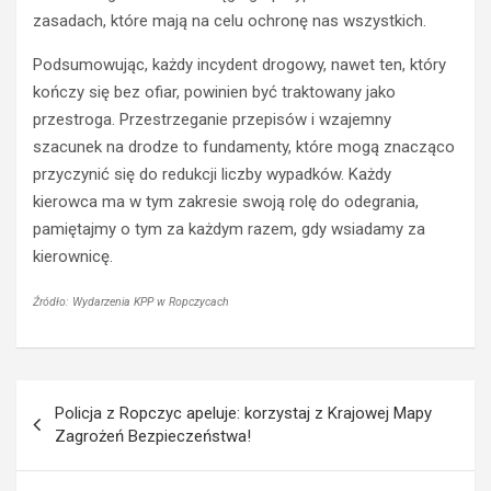
a
k
zasadach, które mają na celu ochronę nas wszystkich.
s
i
t
e
Podsumowując, każdy incydent drogowy, nawet ten, który
r
r
kończy się bez ofiar, powinien być traktowany jako
a
o
przestroga. Przestrzeganie przepisów i wzajemny
c
w
i
c
szacunek na drodze to fundamenty, które mogą znacząco
ł
a
przyczynić się do redukcji liczby wypadków. Każdy
p
O
kierowca ma w tym zakresie swoją rolę do odegrania,
r
p
pamiętajmy o tym za każdym razem, gdy wsiadamy za
a
l
kierownicę.
w
a
o
z
j
z
Źródło: Wydarzenia KPP w Ropczycach
a
a
z
k
d
a
Nawigacja
y
z
Policja z Ropczyc apeluje: korzystaj z Krajowej Mapy
z
e
wpisu
Zagrożeń Bezpieczeństwa!
a
m
p
p
r
r