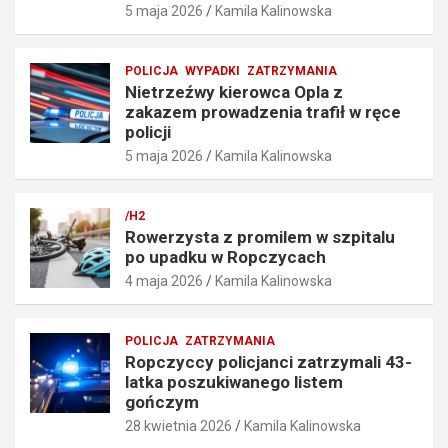
5 maja 2026
Kamila Kalinowska
p
a
r
f
ę
i
POLICJA
WYPADKI
ZATRZYMANIA
d
ł
Nietrzeźwy kierowca Opla z
k
w
zakazem prowadzenia trafił w ręce
o
r
policji
ś
ę
5 maja 2026
Kamila Kalinowska
c
c
i
e
o
p
/H2
6
o
Rowerzysta z promilem w szpitalu
7
l
po upadku w Ropczycach
k
i
4 maja 2026
Kamila Kalinowska
m
c
/
j
h
i
POLICJA
ZATRZYMANIA
5
5
Ropczyccy policjanci zatrzymali 43-
maja
maja
latka poszukiwanego listem
2026
2026
gończym
28 kwietnia 2026
Kamila Kalinowska
Kamila
Kamila