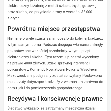
elektroniczny, biżuterię z metali szlachetnych, gotówkę
oraz alkohol, co przyniosło straty o wartości 32 000
złotych.
Powrót na miejsce przestępstwa
Nie minęło wiele czasu, zanim doszło do kolejnej kradzieży
w tym samym domu. Podczas drugiego włamania zniknęły
pozostawione wcześniej przedmioty, w tym sprzęt
elektroniczny i alkohol. Tym razem łup został wyceniony
na prawie 4000 złotych. Dzięki sprawnej interwencji
policjantów z Komendy Powiatowej Policji w Wysokiem
Mazowieckiem, podejrzany został schwytany. Postawiono
mu zarzuty dotyczące kradzieży z włamaniem zarówno do
BEZPIECZEŃSTWO
domu, jak i do pomieszczenia gospodarczego.
POLICJA
POLICJA
Recydywa i konsekwencje prawne
WYPADKI
WYPADKI
M
ZATRZYMANIA
Śledztwo wykazało, że zatrzymany mężczyzna działał,
ł