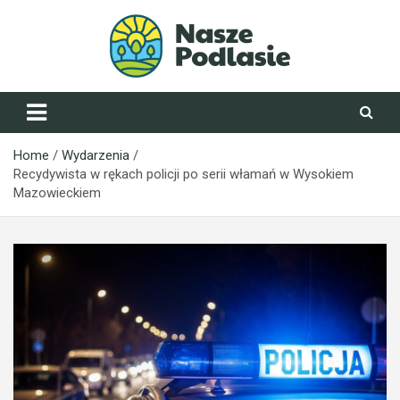
Skip
to
content
NaszePodlasie.pl
Home
Wydarzenia
Recydywista w rękach policji po serii włamań w Wysokiem
Mazowieckiem