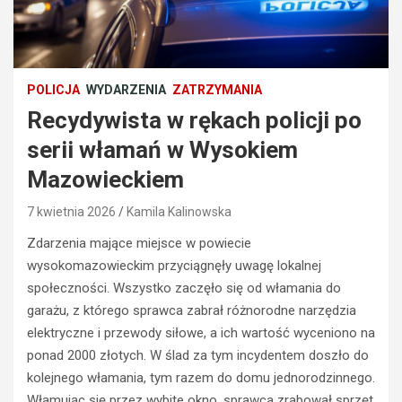
POLICJA
WYDARZENIA
ZATRZYMANIA
Recydywista w rękach policji po
serii włamań w Wysokiem
Mazowieckiem
7 kwietnia 2026
Kamila Kalinowska
Zdarzenia mające miejsce w powiecie
wysokomazowieckim przyciągnęły uwagę lokalnej
społeczności. Wszystko zaczęło się od włamania do
garażu, z którego sprawca zabrał różnorodne narzędzia
elektryczne i przewody siłowe, a ich wartość wyceniono na
ponad 2000 złotych. W ślad za tym incydentem doszło do
kolejnego włamania, tym razem do domu jednorodzinnego.
Włamując się przez wybite okno, sprawca zrabował sprzęt