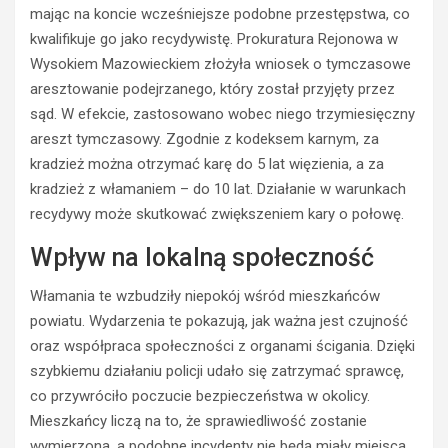
o
N
mając na koncie wcześniejsze podobne przestępstwa, co
d
i
kwalifikuje go jako recydywistę. Prokuratura Rejonowa w
y
e
Wysokiem Mazowieckiem złożyła wniosek o tymczasowe
k
t
aresztowanie podejrzanego, który został przyjęty przez
i
r
sąd. W efekcie, zastosowano wobec niego trzymiesięczny
e
z
r
e
areszt tymczasowy. Zgodnie z kodeksem karnym, za
o
ź
kradzież można otrzymać karę do 5 lat więzienia, a za
w
w
kradzież z włamaniem – do 10 lat. Działanie w warunkach
c
y
recydywy może skutkować zwiększeniem kary o połowę.
a
k
s
i
Wpływ na lokalną społeczność
t
e
r
r
Włamania te wzbudziły niepokój wśród mieszkańców
a
o
powiatu. Wydarzenia te pokazują, jak ważna jest czujność
c
w
oraz współpraca społeczności z organami ścigania. Dzięki
i
c
ł
a
szybkiemu działaniu policji udało się zatrzymać sprawcę,
p
O
co przywróciło poczucie bezpieczeństwa w okolicy.
r
p
Mieszkańcy liczą na to, że sprawiedliwość zostanie
a
l
wymierzona, a podobne incydenty nie będą miały miejsca