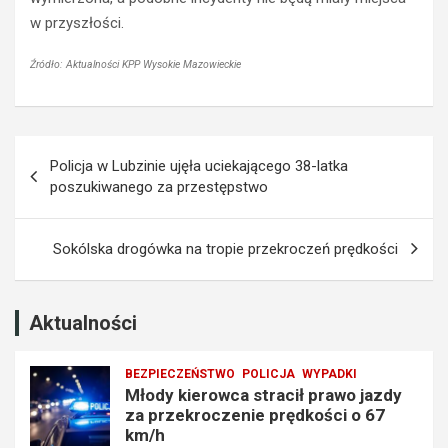
w
a
w przyszłości.
o
z
j
z
a
a
Źródło: Aktualności KPP Wysokie Mazowieckie
z
k
d
a
y
z
Nawigacja
z
e
Policja w Lubzinie ujęła uciekającego 38-latka
a
m
wpisu
poszukiwanego za przestępstwo
p
p
r
r
z
o
Sokólska drogówka na tropie przekroczeń prędkości
e
w
k
a
r
d
o
z
Aktualności
c
e
z
n
BEZPIECZEŃSTWO
POLICJA
WYPADKI
e
i
Młody kierowca stracił prawo jazdy
n
a
za przekroczenie prędkości o 67
i
t
km/h
e
r