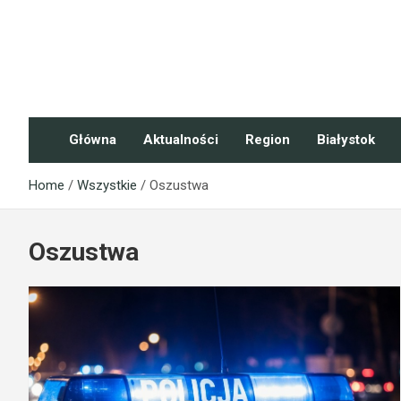
Skip
to
content
NaszePodlasie.pl
Główna
Aktualności
Region
Białystok
Home
Wszystkie
Oszustwa
Oszustwa