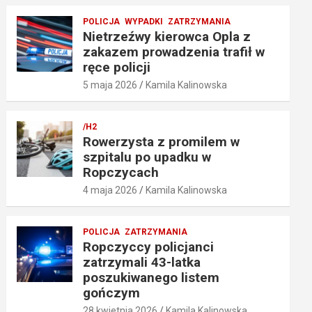
POLICJA
WYPADKI
ZATRZYMANIA
Nietrzeźwy kierowca Opla z
zakazem prowadzenia trafił w
ręce policji
5 maja 2026
Kamila Kalinowska
/H2
Rowerzysta z promilem w
szpitalu po upadku w
Ropczycach
4 maja 2026
Kamila Kalinowska
POLICJA
ZATRZYMANIA
Ropczyccy policjanci
zatrzymali 43-latka
poszukiwanego listem
gończym
28 kwietnia 2026
Kamila Kalinowska