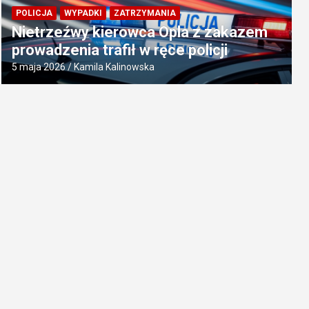
POLICJA
WYPADKI
ZATRZYMANIA
Nietrzeźwy kierowca Opla z zakazem
prowadzenia trafił w ręce policji
5 maja 2026
Kamila Kalinowska