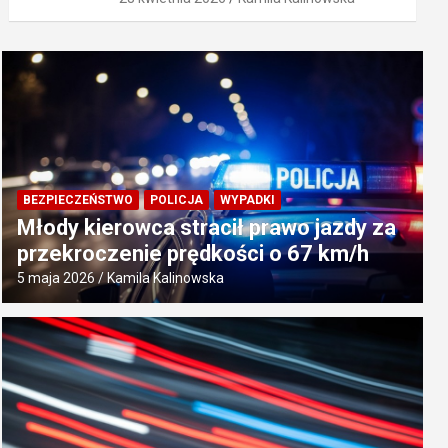
BEZPIECZEŃSTWO
POLICJA
WYPADKI
Młody kierowca stracił prawo jazdy za
przekroczenie prędkości o 67 km/h
5 maja 2026
Kamila Kalinowska