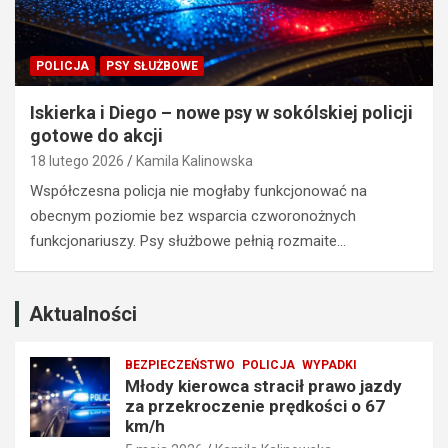
o
z
j
z
a
a
POLICJA
PSY SŁUŻBOWE
z
k
d
a
Iskierka i Diego – nowe psy w sokólskiej policji
y
z
gotowe do akcji
z
e
18 lutego 2026
Kamila Kalinowska
a
m
p
p
Współczesna policja nie mogłaby funkcjonować na
r
r
obecnym poziomie bez wsparcia czworonożnych
z
o
funkcjonariuszy. Psy służbowe pełnią rozmaite…
e
w
k
a
r
d
o
z
Aktualności
c
e
z
n
BEZPIECZEŃSTWO
POLICJA
WYPADKI
e
i
Młody kierowca stracił prawo jazdy
n
a
za przekroczenie prędkości o 67
i
t
km/h
e
r