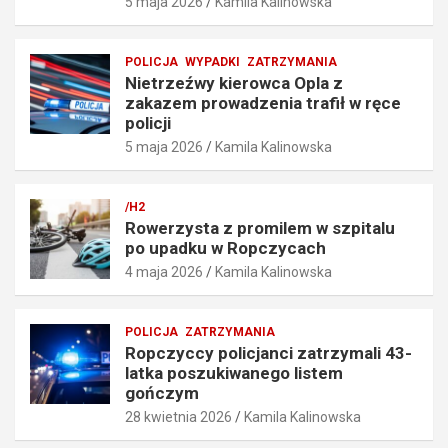
5 maja 2026
Kamila Kalinowska
p
a
r
f
ę
i
POLICJA
WYPADKI
ZATRZYMANIA
d
ł
Nietrzeźwy kierowca Opla z
k
w
zakazem prowadzenia trafił w ręce
o
r
policji
ś
ę
5 maja 2026
Kamila Kalinowska
c
c
i
e
o
p
/H2
6
o
Rowerzysta z promilem w szpitalu
7
l
po upadku w Ropczycach
k
i
4 maja 2026
Kamila Kalinowska
m
c
/
j
h
i
POLICJA
ZATRZYMANIA
5
5
Ropczyccy policjanci zatrzymali 43-
maja
maja
latka poszukiwanego listem
2026
2026
gończym
28 kwietnia 2026
Kamila Kalinowska
Kamila
Kamila
Kalinowska
Kalinowska