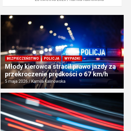
BEZPIECZEŃSTWO
POLICJA
WYPADKI
Młody kierowca stracił prawo jazdy za
przekroczenie prędkości o 67 km/h
5 maja 2026
Kamila Kalinowska