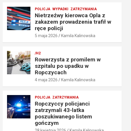
POLICJA
WYPADKI
ZATRZYMANIA
Nietrzeźwy kierowca Opla z
zakazem prowadzenia trafił w
ręce policji
5 maja 2026
Kamila Kalinowska
/H2
Rowerzysta z promilem w
szpitalu po upadku w
Ropczycach
4 maja 2026
Kamila Kalinowska
POLICJA
ZATRZYMANIA
Ropczyccy policjanci
zatrzymali 43-latka
poszukiwanego listem
gończym
28 kwietnia 2026
Kamila Kalinowska