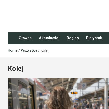
Skip
to
content
NaszePodlasie.pl
Główna
Aktualności
Region
Białystok
Home
Wszystkie
Kolej
Kolej