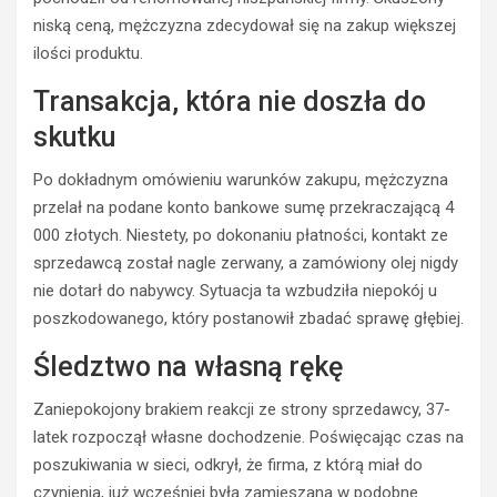
niską ceną, mężczyzna zdecydował się na zakup większej
ilości produktu.
Transakcja, która nie doszła do
skutku
Po dokładnym omówieniu warunków zakupu, mężczyzna
przelał na podane konto bankowe sumę przekraczającą 4
000 złotych. Niestety, po dokonaniu płatności, kontakt ze
sprzedawcą został nagle zerwany, a zamówiony olej nigdy
nie dotarł do nabywcy. Sytuacja ta wzbudziła niepokój u
poszkodowanego, który postanowił zbadać sprawę głębiej.
Śledztwo na własną rękę
Zaniepokojony brakiem reakcji ze strony sprzedawcy, 37-
latek rozpoczął własne dochodzenie. Poświęcając czas na
poszukiwania w sieci, odkrył, że firma, z którą miał do
BEZPIECZEŃSTWO
czynienia, już wcześniej była zamieszana w podobne
POLICJA