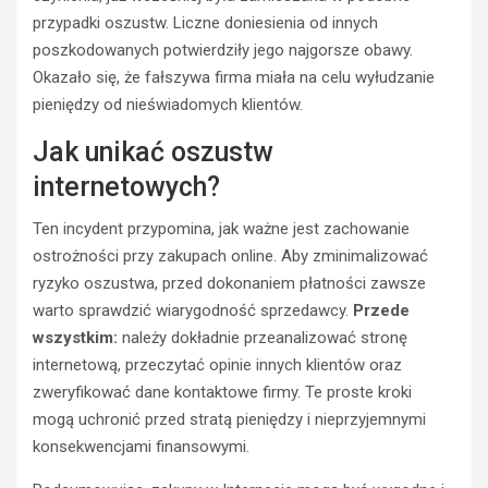
POLICJA
przypadki oszustw. Liczne doniesienia od innych
WYPADKI
WYPADKI
M
poszkodowanych potwierdziły jego najgorsze obawy.
ZATRZYMANIA
ł
Okazało się, że fałszywa firma miała na celu wyłudzanie
o
N
pieniędzy od nieświadomych klientów.
d
i
y
e
Jak unikać oszustw
k
t
internetowych?
i
r
e
z
Ten incydent przypomina, jak ważne jest zachowanie
r
e
o
ź
ostrożności przy zakupach online. Aby zminimalizować
w
w
ryzyko oszustwa, przed dokonaniem płatności zawsze
c
y
warto sprawdzić wiarygodność sprzedawcy.
Przede
a
k
wszystkim:
należy dokładnie przeanalizować stronę
s
i
internetową, przeczytać opinie innych klientów oraz
t
e
r
r
zweryfikować dane kontaktowe firmy. Te proste kroki
a
o
mogą uchronić przed stratą pieniędzy i nieprzyjemnymi
c
w
konsekwencjami finansowymi.
i
c
ł
a