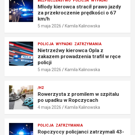
BEZPIECZEŃSTWO
POLICJA
WYPADKI
e
i
Młody kierowca stracił prawo jazdy
n
a
za przekroczenie prędkości o 67
i
t
km/h
e
r
5 maja 2026
Kamila Kalinowska
p
a
r
f
ę
i
POLICJA
WYPADKI
ZATRZYMANIA
d
ł
Nietrzeźwy kierowca Opla z
k
w
zakazem prowadzenia trafił w ręce
o
r
policji
ś
ę
5 maja 2026
Kamila Kalinowska
c
c
i
e
o
p
/H2
6
o
Rowerzysta z promilem w szpitalu
7
l
po upadku w Ropczycach
k
i
4 maja 2026
Kamila Kalinowska
m
c
/
j
h
i
POLICJA
ZATRZYMANIA
5
5
Ropczyccy policjanci zatrzymali 43-