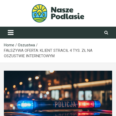
Skip
to
content
NaszePodlasie.pl
Home
Oszustwa
FAŁSZYWA OFERTA: KLIENT STRACIŁ 4 TYS. ZŁ NA
OSZUSTWIE INTERNETOWYM