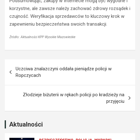
Podsumowując, zakupy w Internecie mogą być wygodne i
p
O
korzystne, ale zawsze należy zachować zdrowy rozsądek i
r
p
czujność. Weryfikacja sprzedawców to kluczowy krok w
a
l
zapewnieniu bezpieczeństwa swoich transakcji.
w
a
o
z
j
z
Źródło: Aktualności KPP Wysokie Mazowieckie
a
a
z
k
d
a
Nawigacja
y
z
Uczciwa znalazczyni oddała pieniądze policji w
z
e
wpisu
Ropczycach
a
m
p
p
r
r
Złodzieje biżuterii w rękach policji po kradzieży na
z
o
przyjęciu
e
w
k
a
r
d
o
z
Aktualności
c
e
z
n