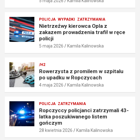
5 maja 2026
Kamila Kalinowska
p
a
r
f
ę
i
POLICJA
WYPADKI
ZATRZYMANIA
d
ł
Nietrzeźwy kierowca Opla z
k
w
zakazem prowadzenia trafił w ręce
o
r
policji
ś
ę
5 maja 2026
Kamila Kalinowska
c
c
i
e
o
p
/H2
6
o
Rowerzysta z promilem w szpitalu
7
l
po upadku w Ropczycach
k
i
4 maja 2026
Kamila Kalinowska
m
c
/
j
h
i
POLICJA
ZATRZYMANIA
5
5
Ropczyccy policjanci zatrzymali 43-
maja
maja
latka poszukiwanego listem
2026
2026
gończym
28 kwietnia 2026
Kamila Kalinowska
Kamila
Kamila
Kalinowska
Kalinowska