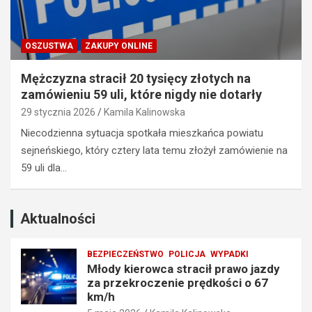
o
z
j
z
a
a
OSZUSTWA
ZAKUPY ONLINE
z
k
d
a
Mężczyzna stracił 20 tysięcy złotych na
y
z
zamówieniu 59 uli, które nigdy nie dotarły
z
e
29 stycznia 2026
Kamila Kalinowska
a
m
p
p
Niecodzienna sytuacja spotkała mieszkańca powiatu
r
r
sejneńskiego, który cztery lata temu złożył zamówienie na
z
o
59 uli dla…
e
w
k
a
r
d
o
z
Aktualności
c
e
z
n
BEZPIECZEŃSTWO
POLICJA
WYPADKI
e
i
Młody kierowca stracił prawo jazdy
n
a
za przekroczenie prędkości o 67
i
t
km/h
e
r