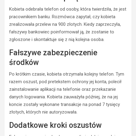
Kobieta odebrała telefon od osoby, która twierdziła, że jest
pracownikiem banku. Rozmówca zapytał, czy kobieta
zrealizowała przelew na 900 złotych. Kiedy zaprzeczyła,
fałszywy bankowiec poinformował ją, że zostanie to
zgłoszone i skontaktuje się z nią kolejna osoba.
Fałszywe zabezpieczenie
środków
Po krótkim czasie, kobieta otrzymała kolejny telefon. Tym
BEZPIECZEŃSTWO
razem oszust, pod pretekstem ochrony jej konta, polecił
POLICJA
zainstalowanie aplikacji na telefonie oraz przekazanie
POLICJA
WYPADKI
danych logowania. Kobieta zauważyła później, że na jej
WYPADKI
M
koncie zostały wykonane transakcje na ponad 7 tysięcy
ZATRZYMANIA
ł
złotych, których nie autoryzowała.
o
N
d
i
Dodatkowe kroki oszustów
y
e
k
t