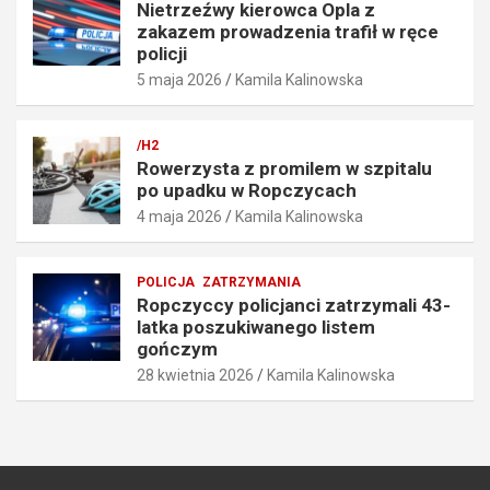
Nietrzeźwy kierowca Opla z
k
w
zakazem prowadzenia trafił w ręce
o
r
policji
ś
ę
5 maja 2026
Kamila Kalinowska
c
c
i
e
o
p
/H2
6
o
Rowerzysta z promilem w szpitalu
7
l
po upadku w Ropczycach
k
i
4 maja 2026
Kamila Kalinowska
m
c
/
j
h
i
POLICJA
ZATRZYMANIA
5
5
Ropczyccy policjanci zatrzymali 43-
maja
maja
latka poszukiwanego listem
2026
2026
gończym
28 kwietnia 2026
Kamila Kalinowska
Kamila
Kamila
Kalinowska
Kalinowska