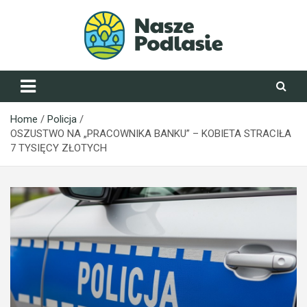
Skip
to
content
NaszePodlasie.pl
Home
Policja
OSZUSTWO NA „PRACOWNIKA BANKU” – KOBIETA STRACIŁA
7 TYSIĘCY ZŁOTYCH