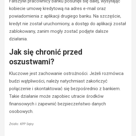
Fałszywi pracownicy banku posunęli się dalej, wysyłając
i
r
kobiecie umowę kredytową na adres e-mail oraz
e
z
powiadomienia z aplikacji drugiego banku. Na szczęście,
r
e
o
ź
kredyt nie został uruchomiony, a dostęp do aplikacji został
w
w
zablokowany, zanim mogły zostać podjęte dalsze
c
y
działania.
a
k
s
i
Jak się chronić przed
t
e
oszustwami?
r
r
a
o
Kluczowe jest zachowanie ostrożności. Jeżeli rozmówca
c
w
i
c
budzi wątpliwości, należy natychmiast zakończyć
ł
a
połączenie i skontaktować się bezpośrednio z bankiem.
p
O
Takie działanie może zapobiec utracie środków
r
p
finansowych i zapewnić bezpieczeństwo danych
a
l
osobowych.
w
a
o
z
j
z
Źródło: KPP Sejny
a
a