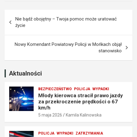
z
k
d
a
Nawigacja
y
z
Nie bądź obojętny – Twoja pomoc może uratować
z
e
wpisu
życie
a
m
p
p
r
r
Nowy Komendant Powiatowy Policji w Mońkach objął
z
o
stanowisko
e
w
k
a
r
d
o
z
Aktualności
c
e
z
n
BEZPIECZEŃSTWO
POLICJA
WYPADKI
e
i
Młody kierowca stracił prawo jazdy
n
a
za przekroczenie prędkości o 67
i
t
km/h
e
r
5 maja 2026
Kamila Kalinowska
p
a
r
f
ę
i
POLICJA
WYPADKI
ZATRZYMANIA
d
ł