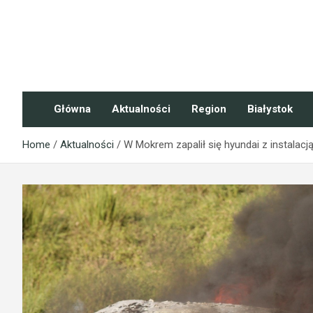
Skip
to
content
NaszePodlasie.pl
Główna
Aktualności
Region
Białystok
Home
Aktualności
W Mokrem zapalił się hyundai z instalacj