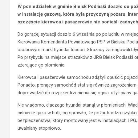
W poniedziałek w gminie Bielsk Podlaski doszło do p
w instalację gazową, która była przyczyną pożaru. In
szczęście kierowca i pasażerowie nie ponieśli żadnych
Do gorącej sytuacji doszło 6 września po południu w miej
Kierowania Komendanta Powiatowego PSP w Bielsku Podla
osobowym marki hyundai tucson. Strażacy zareagowali błysk
Po przybyciu na miejsce strażaków z JRG Bielsk Podlaski or
zżerające go płomienie.
Kierowca i pasażerowie samochodu zdążyli opuścić pojazd, 
Ponadto, płonący samochód stał się również zagrożeniem d
doprowadzić do rozprzestrzenienia się ognia, użyli piany g
Nie wiadomo, dlaczego hyundai stanął w płomieniach. Wia
ciśnienie gazu w butli, co sprawiło, że pożar bardzo szyb
bezpieczeństwa, który montowany jest w instalacjach LPG, z
uwalniany stopniowo.