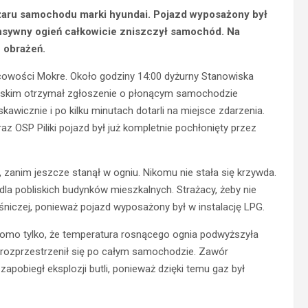
ożaru samochodu marki hyundai. Pojazd wyposażony był
tensywny ogień całkowicie zniszczył samochód. Na
 obrażeń.
scowości Mokre. Około godziny 14:00 dyżurny Stanowiska
skim otrzymał zgłoszenie o płonącym samochodzie
awicznie i po kilku minutach dotarli na miejsce zdarzenia.
az OSP Piliki pojazd był już kompletnie pochłonięty przez
zanim jeszcze stanął w ogniu. Nikomu nie stała się krzywda.
la pobliskich budynków mieszkalnych. Strażacy, żeby nie
aśniczej, ponieważ pojazd wyposażony był w instalację LPG.
domo tylko, że temperatura rosnącego ognia podwyższyła
ko rozprzestrzenił się po całym samochodzie. Zawór
apobiegł eksplozji butli, ponieważ dzięki temu gaz był