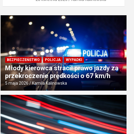
BEZPIECZEŃSTWO
POLICJA
WYPADKI
Młody kierowca stracił prawo jazdy za
przekroczenie prędkości o 67 km/h
5 maja 2026
Kamila Kalinowska