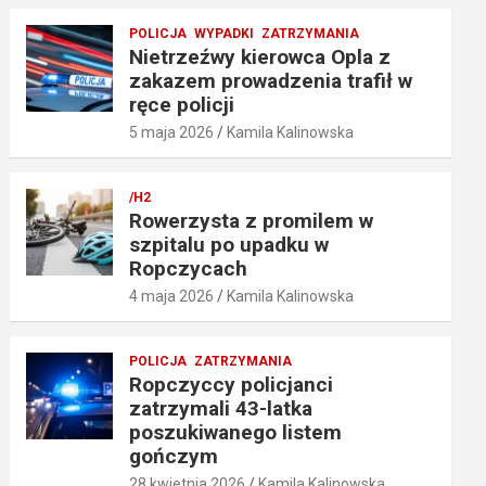
POLICJA
WYPADKI
ZATRZYMANIA
Nietrzeźwy kierowca Opla z
zakazem prowadzenia trafił w
ręce policji
5 maja 2026
Kamila Kalinowska
/H2
Rowerzysta z promilem w
szpitalu po upadku w
Ropczycach
4 maja 2026
Kamila Kalinowska
POLICJA
ZATRZYMANIA
Ropczyccy policjanci
zatrzymali 43-latka
poszukiwanego listem
gończym
28 kwietnia 2026
Kamila Kalinowska