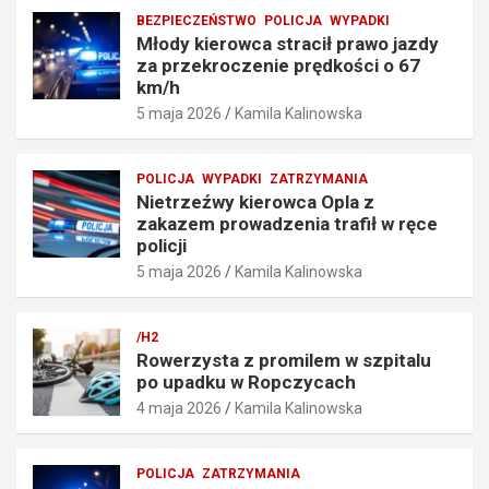
z
n
BEZPIECZEŃSTWO
POLICJA
WYPADKI
e
i
Młody kierowca stracił prawo jazdy
n
a
za przekroczenie prędkości o 67
i
t
km/h
e
r
5 maja 2026
Kamila Kalinowska
p
a
r
f
ę
i
POLICJA
WYPADKI
ZATRZYMANIA
d
ł
Nietrzeźwy kierowca Opla z
k
w
zakazem prowadzenia trafił w ręce
o
r
policji
ś
ę
5 maja 2026
Kamila Kalinowska
c
c
i
e
o
p
/H2
6
o
Rowerzysta z promilem w szpitalu
7
l
po upadku w Ropczycach
k
i
4 maja 2026
Kamila Kalinowska
m
c
/
j
h
i
POLICJA
ZATRZYMANIA