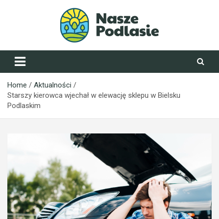
Skip
to
content
NaszePodlasie.pl
Home
Aktualności
Starszy kierowca wjechał w elewację sklepu w Bielsku
Podlaskim