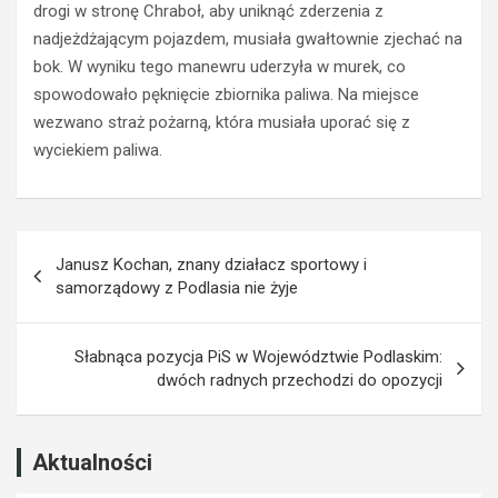
drogi w stronę Chraboł, aby uniknąć zderzenia z
ł
a
p
O
nadjeżdżającym pojazdem, musiała gwałtownie zjechać na
r
p
bok. W wyniku tego manewru uderzyła w murek, co
a
l
spowodowało pęknięcie zbiornika paliwa. Na miejsce
w
a
wezwano straż pożarną, która musiała uporać się z
o
z
wyciekiem paliwa.
j
z
a
a
z
k
d
a
Nawigacja
y
z
Janusz Kochan, znany działacz sportowy i
z
e
wpisu
samorządowy z Podlasia nie żyje
a
m
p
p
r
r
Słabnąca pozycja PiS w Województwie Podlaskim:
z
o
dwóch radnych przechodzi do opozycji
e
w
k
a
r
d
o
z
Aktualności
c
e