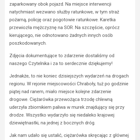
zaparkowany obok pojazd. Na miejsce interwencji
POLICJA
POLICJA
natychmiast wezwano służby ratunkowe, w tym straż
WYPADKI
WYPADKI
M
pożarną, policję oraz pogotowie ratunkowe. Karetka
ZATRZYMANIA
ł
przewiozła mężczyznę na SOR. Na szczęście, oprócz
o
N
kierującego, nie odnotowano żadnych innych osób
d
i
poszkodowanych.
y
e
k
t
Zdjęcia dokumentujące to zdarzenie dostaliśmy od
i
r
naszego Czytelnika i za to serdecznie dziękujemy!
e
z
r
e
Jednakże, to nie koniec dzisiejszych wydarzeń na drogach
o
ź
regionu. W rejonie miejscowości Chraboły, tuż po godzinie
w
w
c
y
piątej nad ranem, miało miejsce kolejne zdarzenie
a
k
drogowe. Ciężarówka przewożąca trzodę chlewną
s
i
uderzyła zbiornikiem paliwa w murek znajdujący się przy
t
e
drodze. Wszystko wydarzyło się niedaleko krajowej
r
r
dziewiętnastki, na jednej z bocznych dróg.
a
o
c
w
Jak nam udało się ustalić, ciężarówka skręcając z głównej
i
c