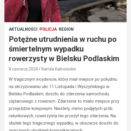
AKTUALNOŚCI
POLICJA
REGION
Potężne utrudnienia w ruchu po
śmiertelnym wypadku
rowerzysty w Bielsku Podlaskim
8 czerwca 2024
Kamila Kalinowska
W tragicznym incydencie, który miał miejsce po południu
BEZPIECZEŃSTWO
na skrzyżowaniu ulic 11 Listopada i Wyszyńskiego w
POLICJA
Bielsku Podlaskim, doszło do zderzenia samochodu
POLICJA
WYPADKI
ciężarowego z rowerem. Zdarzenie to miało miejsce przy
WYPADKI
M
przejeździe kolejowym. Niestety, mimo podjętych prób
ZATRZYMANIA
ł
ratunkowych, rowerzysta nie przeżył tego zdarzenia. Na
o
N
d
i
skutek tego tragicznego wypadku, w obszarze doszło do
y
e
znacznych utrudnień komunikacyjnych.