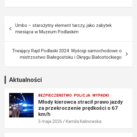
a
a
z
k
d
a
Nawigacja
y
z
Umbo – starożytny element tarczy, jako zabytek
z
e
wpisu
miesiąca w Muzeum Podlaskim
a
m
p
p
r
r
Trwający Rajd Podlaski 2024: Wyścigi samochodowe o
z
o
mistrzostwo Białegostoku i Okręgu Białostockiego
e
w
k
a
r
d
o
z
Aktualności
c
e
z
n
BEZPIECZEŃSTWO
POLICJA
WYPADKI
e
i
Młody kierowca stracił prawo jazdy
n
a
za przekroczenie prędkości o 67
i
t
km/h
e
r
5 maja 2026
Kamila Kalinowska
p
a
r
f
ę
i