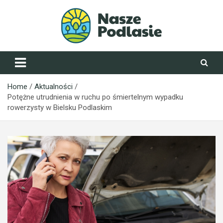
Skip
to
content
NaszePodlasie.pl
Home
Aktualności
Potężne utrudnienia w ruchu po śmiertelnym wypadku
rowerzysty w Bielsku Podlaskim