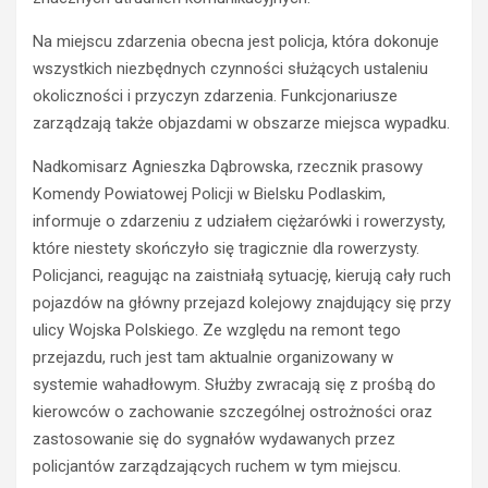
k
t
i
r
Na miejscu zdarzenia obecna jest policja, która dokonuje
e
z
wszystkich niezbędnych czynności służących ustaleniu
r
e
okoliczności i przyczyn zdarzenia. Funkcjonariusze
o
ź
zarządzają także objazdami w obszarze miejsca wypadku.
w
w
c
y
Nadkomisarz Agnieszka Dąbrowska, rzecznik prasowy
a
k
Komendy Powiatowej Policji w Bielsku Podlaskim,
s
i
t
e
informuje o zdarzeniu z udziałem ciężarówki i rowerzysty,
r
r
które niestety skończyło się tragicznie dla rowerzysty.
a
o
Policjanci, reagując na zaistniałą sytuację, kierują cały ruch
c
w
pojazdów na główny przejazd kolejowy znajdujący się przy
i
c
ulicy Wojska Polskiego. Ze względu na remont tego
ł
a
p
O
przejazdu, ruch jest tam aktualnie organizowany w
r
p
systemie wahadłowym. Służby zwracają się z prośbą do
a
l
kierowców o zachowanie szczególnej ostrożności oraz
w
a
zastosowanie się do sygnałów wydawanych przez
o
z
policjantów zarządzających ruchem w tym miejscu.
j
z