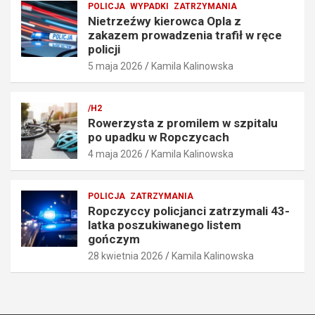
POLICJA
WYPADKI
ZATRZYMANIA
d
ł
Nietrzeźwy kierowca Opla z
k
w
zakazem prowadzenia trafił w ręce
o
r
policji
ś
ę
5 maja 2026
Kamila Kalinowska
c
c
i
e
o
p
/H2
6
o
Rowerzysta z promilem w szpitalu
7
l
po upadku w Ropczycach
k
i
4 maja 2026
Kamila Kalinowska
m
c
/
j
h
i
POLICJA
ZATRZYMANIA
5
5
Ropczyccy policjanci zatrzymali 43-
maja
maja
latka poszukiwanego listem
2026
2026
gończym
28 kwietnia 2026
Kamila Kalinowska
Kamila
Kamila
Kalinowska
Kalinowska