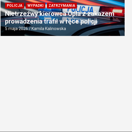
POLICJA
WYPADKI
ZATRZYMANIA
Nietrzeźwy kierowca Opla z zakazem
prowadzenia trafił w ręce policji
5 maja 2026
Kamila Kalinowska