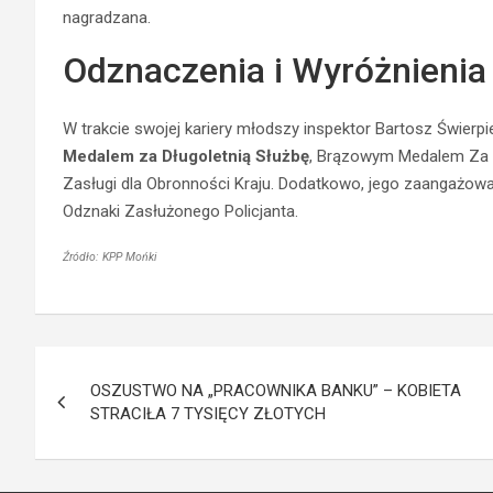
nagradzana.
Odznaczenia i Wyróżnienia
W trakcie swojej kariery młodszy inspektor Bartosz Świerp
Medalem za Długoletnią Służbę
, Brązowym Medalem Za 
Zasługi dla Obronności Kraju. Dodatkowo, jego zaangażowa
Odznaki Zasłużonego Policjanta.
Źródło: KPP Mońki
Nawigacja
OSZUSTWO NA „PRACOWNIKA BANKU” – KOBIETA
wpisu
STRACIŁA 7 TYSIĘCY ZŁOTYCH