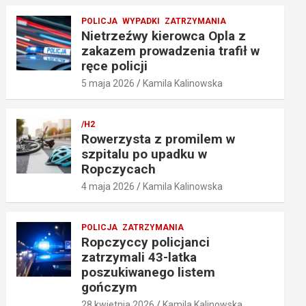
POLICJA
WYPADKI
ZATRZYMANIA
Nietrzeźwy kierowca Opla z
zakazem prowadzenia trafił w
ręce policji
5 maja 2026
Kamila Kalinowska
/H2
Rowerzysta z promilem w
szpitalu po upadku w
Ropczycach
4 maja 2026
Kamila Kalinowska
POLICJA
ZATRZYMANIA
Ropczyccy policjanci
zatrzymali 43-latka
poszukiwanego listem
gończym
28 kwietnia 2026
Kamila Kalinowska