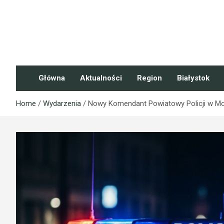
Skip
to
content
NaszePodlasie.pl
Główna
Aktualności
Region
Białystok
Home
Wydarzenia
Nowy Komendant Powiatowy Policji w Mo