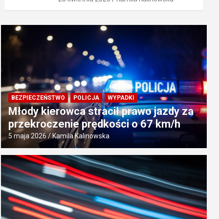
BEZPIECZEŃSTWO
POLICJA
WYPADKI
Młody kierowca stracił prawo jazdy za
przekroczenie prędkości o 67 km/h
5 maja 2026
Kamila Kalinowska