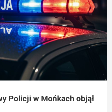
 Policji w Mońkach objął