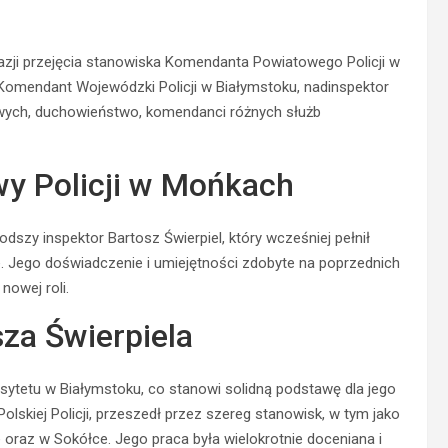
azji przejęcia stanowiska Komendanta Powiatowego Policji w
Komendant Wojewódzki Policji w Białymstoku, nadinspektor
owych, duchowieństwo, komendanci różnych służb
y Policji w Mońkach
szy inspektor Bartosz Świerpiel, który wcześniej pełnił
. Jego doświadczenie i umiejętności zdobyte na poprzednich
owej roli.
sza Świerpiela
sytetu w Białymstoku, co stanowi solidną podstawę dla jego
 Polskiej Policji, przeszedł przez szereg stanowisk, w tym jako
raz w Sokółce. Jego praca była wielokrotnie doceniana i