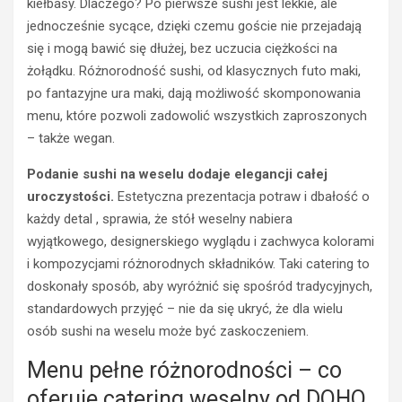
kiełbasy. Dlaczego? Po pierwsze sushi jest lekkie, ale
jednocześnie sycące, dzięki czemu goście nie przejadają
się i mogą bawić się dłużej, bez uczucia ciężkości na
żołądku. Różnorodność sushi, od klasycznych futo maki,
po fantazyjne ura maki, dają możliwość skomponowania
menu, które pozwoli zadowolić wszystkich zaproszonych
– także wegan.
Podanie sushi na weselu dodaje elegancji całej
uroczystości.
Estetyczna prezentacja potraw i dbałość o
każdy detal , sprawia, że stół weselny nabiera
wyjątkowego, designerskiego wyglądu i zachwyca kolorami
i kompozycjami różnorodnych składników. Taki catering to
doskonały sposób, aby wyróżnić się spośród tradycyjnych,
standardowych przyjęć – nie da się ukryć, że dla wielu
osób sushi na weselu może być zaskoczeniem.
Menu pełne różnorodności – co
oferuje catering weselny od DOHO