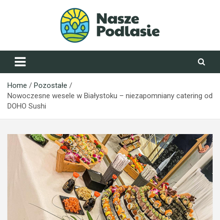
Skip
to
content
NaszePodlasie.pl
Home
Pozostałe
Nowoczesne wesele w Białystoku – niezapomniany catering od
DOHO Sushi