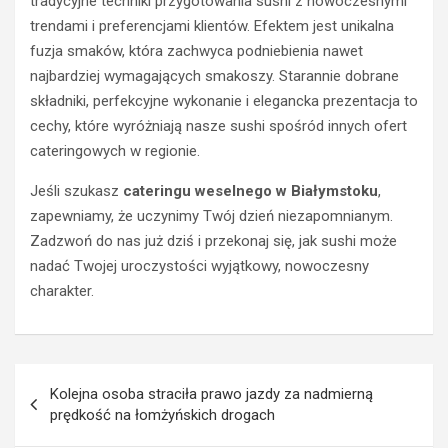
c
y
tradycyjne techniki przygotowania sushi z nowoczesnymi
a
k
trendami i preferencjami klientów. Efektem jest unikalna
s
i
fuzja smaków, która zachwyca podniebienia nawet
t
e
najbardziej wymagających smakoszy. Starannie dobrane
r
r
składniki, perfekcyjne wykonanie i elegancka prezentacja to
a
o
cechy, które wyróżniają nasze sushi spośród innych ofert
c
w
i
c
cateringowych w regionie.
ł
a
p
O
Jeśli szukasz
cateringu weselnego w Białymstoku
,
r
p
zapewniamy, że uczynimy Twój dzień niezapomnianym.
a
l
Zadzwoń do nas już dziś i przekonaj się, jak sushi może
w
a
nadać Twojej uroczystości wyjątkowy, nowoczesny
o
z
charakter.
j
z
a
a
z
k
d
a
Nawigacja
y
z
Kolejna osoba straciła prawo jazdy za nadmierną
z
e
wpisu
prędkość na łomżyńskich drogach
a
m
p
p