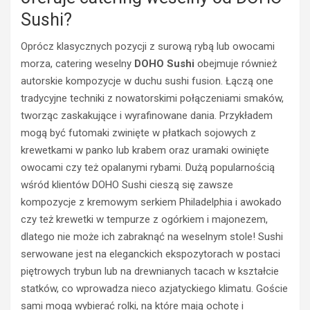
Sushi?
Oprócz klasycznych pozycji z surową rybą lub owocami
morza, catering weselny
DOHO Sushi
obejmuje również
autorskie kompozycje w duchu sushi fusion. Łączą one
tradycyjne techniki z nowatorskimi połączeniami smaków,
tworząc zaskakujące i wyrafinowane dania. Przykładem
mogą być futomaki zwinięte w płatkach sojowych z
krewetkami w panko lub krabem oraz uramaki owinięte
owocami czy też opalanymi rybami. Dużą popularnością
wśród klientów DOHO Sushi cieszą się zawsze
kompozycje z kremowym serkiem Philadelphia i awokado
czy też krewetki w tempurze z ogórkiem i majonezem,
dlatego nie może ich zabraknąć na weselnym stole! Sushi
serwowane jest na eleganckich ekspozytorach w postaci
piętrowych trybun lub na drewnianych tacach w kształcie
statków, co wprowadza nieco azjatyckiego klimatu. Goście
sami mogą wybierać rolki, na które mają ochotę i