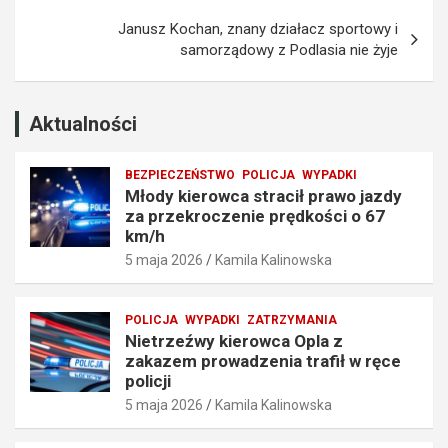
r
r
Janusz Kochan, znany działacz sportowy i
z
o
samorządowy z Podlasia nie żyje
e
w
k
a
r
d
o
z
Aktualności
c
e
z
n
BEZPIECZEŃSTWO
POLICJA
WYPADKI
e
i
Młody kierowca stracił prawo jazdy
n
a
za przekroczenie prędkości o 67
i
t
km/h
e
r
5 maja 2026
Kamila Kalinowska
p
a
r
f
ę
i
POLICJA
WYPADKI
ZATRZYMANIA
d
ł
Nietrzeźwy kierowca Opla z
k
w
zakazem prowadzenia trafił w ręce
o
r
policji
ś
ę
5 maja 2026
Kamila Kalinowska
c
c
i
e