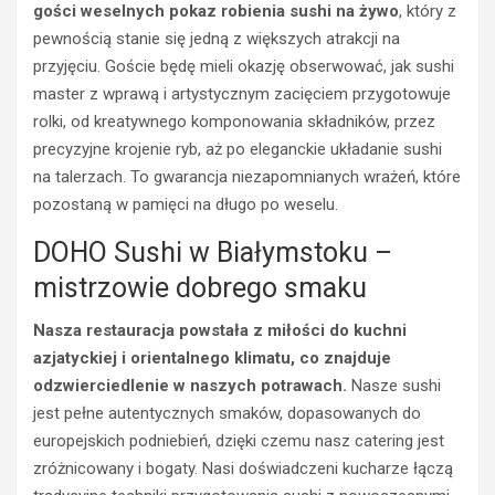
gości weselnych pokaz robienia sushi na żywo
, który z
pewnością stanie się jedną z większych atrakcji na
przyjęciu. Goście będę mieli okazję obserwować, jak sushi
master z wprawą i artystycznym zacięciem przygotowuje
rolki, od kreatywnego komponowania składników, przez
precyzyjne krojenie ryb, aż po eleganckie układanie sushi
BEZPIECZEŃSTWO
na talerzach. To gwarancja niezapomnianych wrażeń, które
POLICJA
pozostaną w pamięci na długo po weselu.
POLICJA
WYPADKI
WYPADKI
M
DOHO Sushi w Białymstoku –
ZATRZYMANIA
ł
mistrzowie dobrego smaku
o
N
d
i
Nasza restauracja powstała z miłości do kuchni
y
e
k
t
azjatyckiej i orientalnego klimatu, co znajduje
i
r
odzwierciedlenie w naszych potrawach.
Nasze sushi
e
z
jest pełne autentycznych smaków, dopasowanych do
r
e
europejskich podniebień, dzięki czemu nasz catering jest
o
ź
zróżnicowany i bogaty. Nasi doświadczeni kucharze łączą
w
w