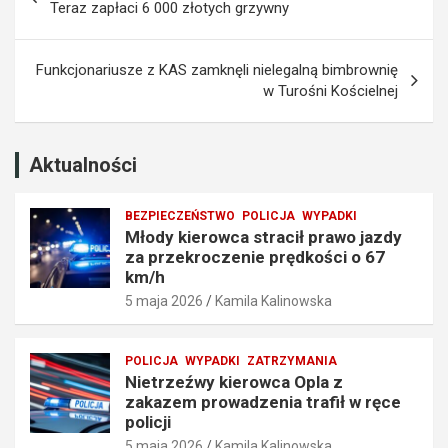
wpisu
Teraz zapłaci 6 000 złotych grzywny
a
m
p
p
r
r
Funkcjonariusze z KAS zamknęli nielegalną bimbrownię
z
o
w Turośni Kościelnej
e
w
k
a
r
d
o
z
Aktualności
c
e
z
n
BEZPIECZEŃSTWO
POLICJA
WYPADKI
e
i
Młody kierowca stracił prawo jazdy
n
a
za przekroczenie prędkości o 67
i
t
km/h
e
r
5 maja 2026
Kamila Kalinowska
p
a
r
f
ę
i
POLICJA
WYPADKI
ZATRZYMANIA
d
ł
Nietrzeźwy kierowca Opla z
k
w
zakazem prowadzenia trafił w ręce
o
r
policji
ś
ę
5 maja 2026
Kamila Kalinowska