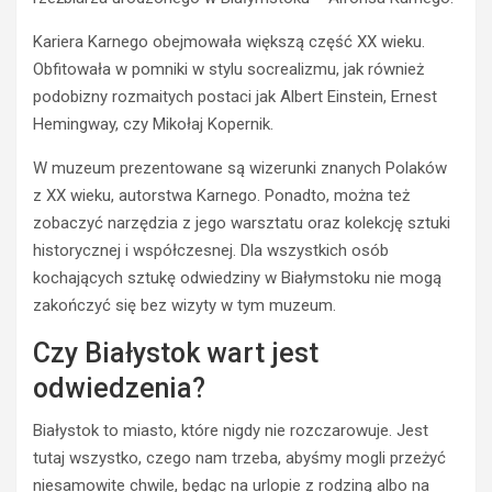
Kariera Karnego obejmowała większą część XX wieku.
Obfitowała w pomniki w stylu socrealizmu, jak również
podobizny rozmaitych postaci jak Albert Einstein, Ernest
Hemingway, czy Mikołaj Kopernik.
W muzeum prezentowane są wizerunki znanych Polaków
z XX wieku, autorstwa Karnego. Ponadto, można też
BEZPIECZEŃSTWO
zobaczyć narzędzia z jego warsztatu oraz kolekcję sztuki
POLICJA
historycznej i współczesnej. Dla wszystkich osób
POLICJA
WYPADKI
kochających sztukę odwiedziny w Białymstoku nie mogą
WYPADKI
M
zakończyć się bez wizyty w tym muzeum.
ZATRZYMANIA
ł
o
N
Czy Białystok wart jest
d
i
y
e
odwiedzenia?
k
t
i
r
Białystok to miasto, które nigdy nie rozczarowuje. Jest
e
z
tutaj wszystko, czego nam trzeba, abyśmy mogli przeżyć
r
e
niesamowite chwile, będąc na urlopie z rodziną albo na