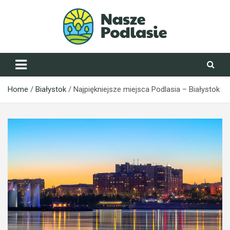
Skip
to
content
NaszePodlasie.pl
Home
Białystok
Najpiękniejsze miejsca Podlasia – Białystok