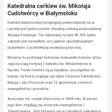
Katedralna cerkiew św. Mikołaja
Cudotwórcy w Białymstoku
Katedra białostockiej kongregacji prawosławnej na ul.
Lipowej jest jednocześnie oficjalną cerkwią prawosławną
Wojska Polskiego. Ten datowany na lata 40. XIX wieku
zabytek jest niewielkim, acz pięknie ukształtowanym
budynkiem z architekturą neoklasycystyczną.
Możemy tu podziwiać kolorowe malowidła ścienne, które
zapożyczają motywy z katedry św. Włodzimierza w
Kijowie. Freski również są przepiękne, szczególnie na
kopule, na której znajduje się także Chrystus Pantokrator,
Maryja i Jan Chrzciciel oraz 12 apostołów, czterech
ewangelistów i proroków.
Ikonostas ten został stworzony w 1844 roku. A wśród
jego ikon znajdują się wizerunki ewangelistów i
Zwiastowania. Jeśli lubujemy się w zabytkach sakralnych,