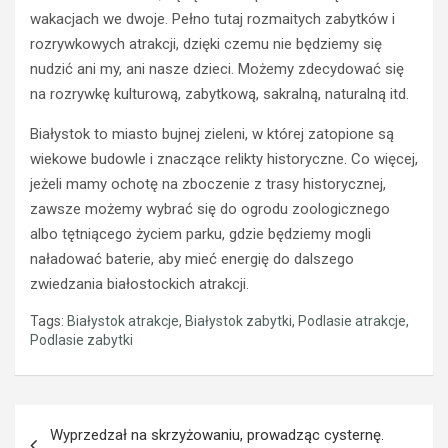
o
ź
wakacjach we dwoje. Pełno tutaj rozmaitych zabytków i
w
w
c
y
rozrywkowych atrakcji, dzięki czemu nie będziemy się
a
k
nudzić ani my, ani nasze dzieci. Możemy zdecydować się
s
i
na rozrywkę kulturową, zabytkową, sakralną, naturalną itd.
t
e
r
r
Białystok to miasto bujnej zieleni, w której zatopione są
a
o
wiekowe budowle i znaczące relikty historyczne. Co więcej,
c
w
jeżeli mamy ochotę na zboczenie z trasy historycznej,
i
c
zawsze możemy wybrać się do ogrodu zoologicznego
ł
a
p
O
albo tętniącego życiem parku, gdzie będziemy mogli
r
p
naładować baterie, aby mieć energię do dalszego
a
l
zwiedzania białostockich atrakcji.
w
a
o
z
Tags:
Białystok atrakcje
,
Białystok zabytki
,
Podlasie atrakcje
,
j
z
Podlasie zabytki
a
a
z
k
d
a
Nawigacja
y
z
Wyprzedzał na skrzyżowaniu, prowadząc cysternę.
z
e