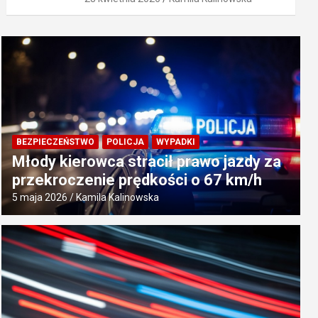
BEZPIECZEŃSTWO
POLICJA
WYPADKI
Młody kierowca stracił prawo jazdy za
przekroczenie prędkości o 67 km/h
5 maja 2026
Kamila Kalinowska