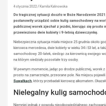
4 stycznia 2022
Kamila Kalinowska
Do tragicznej sytuacji doszło w Boże Narodzenie 2021 
postanowiły urządzić sobie kulig samochodowy na wor
publicznej worek zjechał z jezdni, kierując się prosto
przewieziono dwie kobiety i 9-letnią dziewczynkę.
Niebezpieczna sytuacja miała miejsce 25 grudnia około godzi
kierowca mercedesa, dwie kobiety w wieku 34 i 53 lat, a tak
samochodowy. 20-latek, siedząc za kierownicą swojego woz
na którym siedziały pozostałe trzy osoby.
W pewnym momencie, jadąc po drodze publicznej, worek z pa
prosto na zamarznięte, przeorane pole. Na miejscu pojawili 
Suwałkach
, którzy przebadali kierowcę alkomatem. Okazało 
Nielegalny kulig samochod
Niemniej jednak z powodu nieodpowiedzialnego zachowani