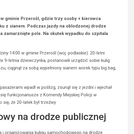
w gminie Przerośl, gdzie trzy osoby + kierowca
ku z sianem. Podczas jazdy na oblodzonej drodze
 na zamarznięte pole. Na skutek wypadku do szpitala
ny 14:00 w gminie Przerośl (woj. podlaskie). 20-letni
że 9-letnia dziewczynka, postanowili urządzić sobie kulig
u, ciągnął za sobą wypełniony sianem worek typu big bag,
sażerami wpadł w poślizg, zsunął się z jezdni i wjechał
się funkcjonariusze z Komendy Miejskiej Policji w
się, że 20-latek był trzeźwy.
owy na drodze publicznej
a i organizowania kuligu samochodowego na drodze