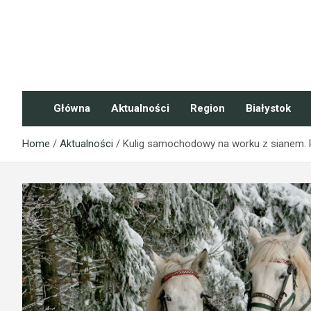
Skip
to
content
NaszePodlasie.pl
Główna
Aktualności
Region
Białystok
Home
Aktualności
Kulig samochodowy na worku z sianem. 