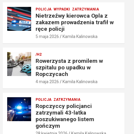
POLICJA
WYPADKI
ZATRZYMANIA
Nietrzeźwy kierowca Opla z
zakazem prowadzenia trafił w
ręce policji
5 maja 2026
Kamila Kalinowska
/H2
Rowerzysta z promilem w
szpitalu po upadku w
Ropczycach
4 maja 2026
Kamila Kalinowska
POLICJA
ZATRZYMANIA
Ropczyccy policjanci
zatrzymali 43-latka
poszukiwanego listem
gończym
28 kwietnia 2026
Kamila Kalinowska