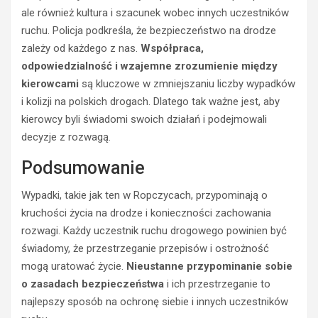
d
i
ale również kultura i szacunek wobec innych uczestników
y
e
ruchu. Policja podkreśla, że bezpieczeństwo na drodze
k
t
zależy od każdego z nas.
Współpraca,
i
r
odpowiedzialność i wzajemne zrozumienie między
e
z
r
e
kierowcami
są kluczowe w zmniejszaniu liczby wypadków
o
ź
i kolizji na polskich drogach. Dlatego tak ważne jest, aby
w
w
kierowcy byli świadomi swoich działań i podejmowali
c
y
decyzje z rozwagą.
a
k
s
i
Podsumowanie
t
e
r
r
Wypadki, takie jak ten w Ropczycach, przypominają o
a
o
kruchości życia na drodze i konieczności zachowania
c
w
rozwagi. Każdy uczestnik ruchu drogowego powinien być
i
c
ł
a
świadomy, że przestrzeganie przepisów i ostrożność
p
O
mogą uratować życie.
Nieustanne przypominanie sobie
r
p
o zasadach bezpieczeństwa
i ich przestrzeganie to
a
l
najlepszy sposób na ochronę siebie i innych uczestników
w
a