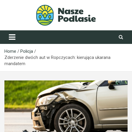
Skip
to
content
NaszePodlasie.pl
Home
Policja
Zderzenie dwóch aut w Ropczycach: kierująca ukarana
mandatem