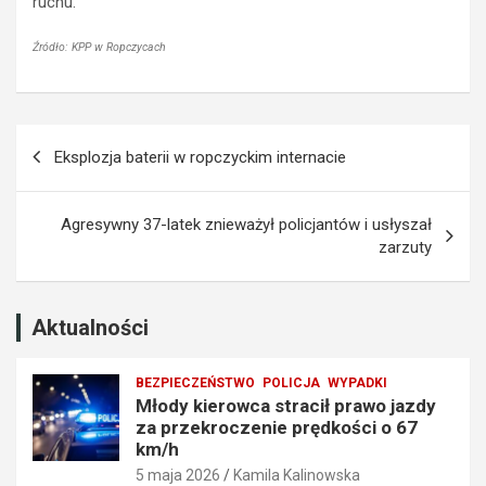
ruchu.
o
z
j
z
a
a
Źródło: KPP w Ropczycach
z
k
d
a
y
z
Nawigacja
z
e
Eksplozja baterii w ropczyckim internacie
a
m
wpisu
p
p
r
r
Agresywny 37-latek znieważył policjantów i usłyszał
z
o
zarzuty
e
w
k
a
r
d
o
z
Aktualności
c
e
z
n
BEZPIECZEŃSTWO
POLICJA
WYPADKI
e
i
Młody kierowca stracił prawo jazdy
n
a
za przekroczenie prędkości o 67
i
t
km/h
e
r
5 maja 2026
Kamila Kalinowska
p
a