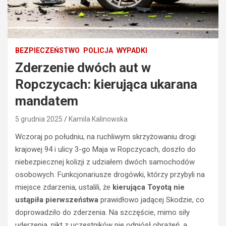
BEZPIECZEŃSTWO
POLICJA
WYPADKI
Zderzenie dwóch aut w
Ropczycach: kierująca ukarana
mandatem
5 grudnia 2025
Kamila Kalinowska
Wczoraj po południu, na ruchliwym skrzyżowaniu drogi
krajowej 94 i ulicy 3-go Maja w Ropczycach, doszło do
niebezpiecznej kolizji z udziałem dwóch samochodów
osobowych. Funkcjonariusze drogówki, którzy przybyli na
miejsce zdarzenia, ustalili, że
kierująca Toyotą nie
ustąpiła pierwszeństwa
prawidłowo jadącej Skodzie, co
doprowadziło do zderzenia. Na szczęście, mimo siły
uderzenia, nikt z uczestników nie odniósł obrażeń, a