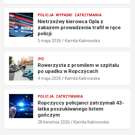
r
f
ę
i
POLICJA
WYPADKI
ZATRZYMANIA
d
ł
Nietrzeźwy kierowca Opla z
k
w
zakazem prowadzenia trafił w ręce
o
r
policji
ś
ę
5 maja 2026
Kamila Kalinowska
c
c
i
e
o
p
/H2
6
o
Rowerzysta z promilem w szpitalu
7
l
po upadku w Ropczycach
k
i
4 maja 2026
Kamila Kalinowska
m
c
/
j
h
i
POLICJA
ZATRZYMANIA
5
5
Ropczyccy policjanci zatrzymali 43-
maja
maja
latka poszukiwanego listem
2026
2026
gończym
28 kwietnia 2026
Kamila Kalinowska
Kamila
Kamila
Kalinowska
Kalinowska