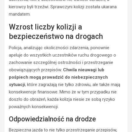
kierowcy byli trzeźwi. Sprawczyni kolizji została ukarana
mandatem.
Wzrost liczby kolizji a
bezpieczeństwo na drogach
Policja, analizując okoliczności zdarzenia, ponownie
apeluje do wszystkich uczestników ruchu drogowego o
zachowanie szczególnej ostrożności i przestrzeganie
obowiązujących przepisów.
Chwila nieuwagi lub
pośpiech mogą prowadzić do niebezpiecznych
sytuacji
, które zagrażają nie tylko zdrowiu, ale także mają
konsekwencje finansowe. Mimo że w tym przypadku nie
BEZPIECZEŃSTWO
doszło do obrażeń, każda kolizja niesie ze sobą ryzyko
POLICJA
poważnych konsekwencji.
POLICJA
WYPADKI
WYPADKI
M
Odpowiedzialność na drodze
ZATRZYMANIA
ł
o
N
Bezpieczna jazda to nie tylko przestrzeganie przepisów,