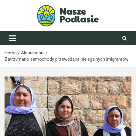
Skip
to
content
NaszePodlasie.pl
Home
Aktualności
Zatrzymano samochody przewożące nielegalnych imigrantów