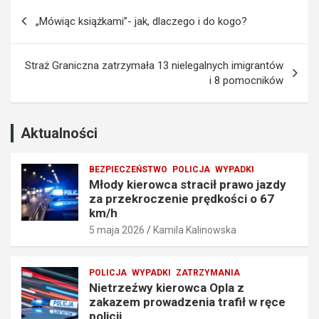
Nawigacja
z
e
„Mówiąc książkami”- jak, dlaczego i do kogo?
a
m
wpisu
p
p
r
r
Straż Graniczna zatrzymała 13 nielegalnych imigrantów
z
o
i 8 pomocników
e
w
k
a
r
d
o
z
Aktualności
c
e
z
n
BEZPIECZEŃSTWO
POLICJA
WYPADKI
e
i
Młody kierowca stracił prawo jazdy
n
a
za przekroczenie prędkości o 67
i
t
km/h
e
r
5 maja 2026
Kamila Kalinowska
p
a
r
f
ę
i
POLICJA
WYPADKI
ZATRZYMANIA
d
ł
Nietrzeźwy kierowca Opla z
k
w
zakazem prowadzenia trafił w ręce
o
r
policji