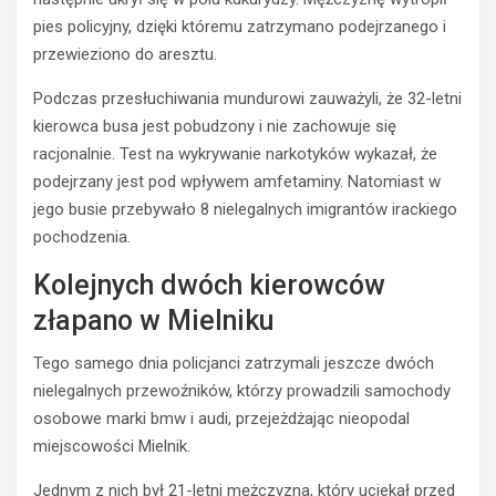
pies policyjny, dzięki któremu zatrzymano podejrzanego i
przewieziono do aresztu.
Podczas przesłuchiwania mundurowi zauważyli, że 32-letni
kierowca busa jest pobudzony i nie zachowuje się
racjonalnie. Test na wykrywanie narkotyków wykazał, że
podejrzany jest pod wpływem amfetaminy. Natomiast w
jego busie przebywało 8 nielegalnych imigrantów irackiego
BEZPIECZEŃSTWO
pochodzenia.
POLICJA
POLICJA
Kolejnych dwóch kierowców
WYPADKI
WYPADKI
M
złapano w Mielniku
ZATRZYMANIA
ł
o
N
Tego samego dnia policjanci zatrzymali jeszcze dwóch
d
i
nielegalnych przewoźników, którzy prowadzili samochody
y
e
osobowe marki bmw i audi, przejeżdżając nieopodal
k
t
miejscowości Mielnik.
i
r
e
z
Jednym z nich był 21-letni mężczyzna, który uciekał przed