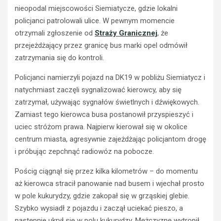
nieopodal miejscowości Siemiatycze, gdzie lokalni
policjanci patrolowali ulice. W pewnym momencie
otrzymali zgłoszenie od
Straży Granicznej
, że
przejeżdżający przez granicę bus marki opel odmówił
zatrzymania się do kontroli.
Policjanci namierzyli pojazd na DK19 w pobliżu Siemiatycz i
natychmiast zaczęli sygnalizować kierowcy, aby się
zatrzymał, używając sygnałów świetlnych i dźwiękowych.
Zamiast tego kierowca busa postanowił przyspieszyć i
uciec stróżom prawa. Najpierw kierował się w okolice
centrum miasta, agresywnie zajeżdżając policjantom drogę
i próbując zepchnąć radiowóz na pobocze.
Pościg ciągnął się przez kilka kilometrów – do momentu
aż kierowca stracił panowanie nad busem i wjechał prosto
w pole kukurydzy, gdzie zakopał się w grząskiej glebie.
Szybko wysiadł z pojazdu i zaczął uciekać pieszo, a
następnie ukrył się w polu kukurydzy. Mężczyznę wytropił