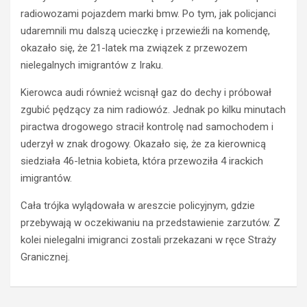
r
e
radiowozami pojazdem marki bmw. Po tym, jak policjanci
o
ź
w
w
udaremnili mu dalszą ucieczkę i przewieźli na komendę,
c
y
okazało się, że 21-latek ma związek z przewozem
a
k
nielegalnych imigrantów z Iraku.
s
i
t
e
Kierowca audi również wcisnął gaz do dechy i próbował
r
r
zgubić pędzący za nim radiowóz. Jednak po kilku minutach
a
o
piractwa drogowego stracił kontrolę nad samochodem i
c
w
uderzył w znak drogowy. Okazało się, że za kierownicą
i
c
ł
a
siedziała 46-letnia kobieta, która przewoziła 4 irackich
p
O
imigrantów.
r
p
a
l
Cała trójka wylądowała w areszcie policyjnym, gdzie
w
a
przebywają w oczekiwaniu na przedstawienie zarzutów. Z
o
z
kolei nielegalni imigranci zostali przekazani w ręce Straży
j
z
Granicznej.
a
a
z
k
d
a
y
z