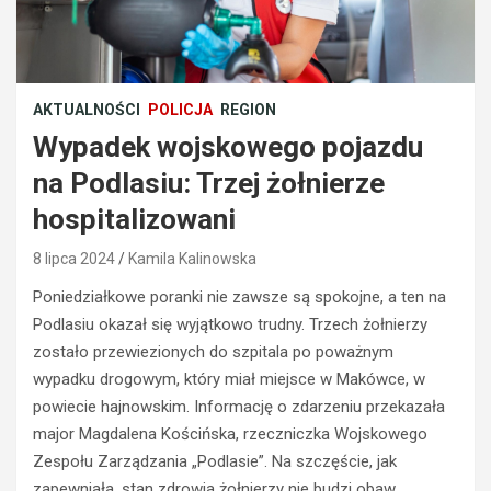
AKTUALNOŚCI
POLICJA
REGION
Wypadek wojskowego pojazdu
na Podlasiu: Trzej żołnierze
hospitalizowani
8 lipca 2024
Kamila Kalinowska
Poniedziałkowe poranki nie zawsze są spokojne, a ten na
Podlasiu okazał się wyjątkowo trudny. Trzech żołnierzy
zostało przewiezionych do szpitala po poważnym
wypadku drogowym, który miał miejsce w Makówce, w
BEZPIECZEŃSTWO
powiecie hajnowskim. Informację o zdarzeniu przekazała
POLICJA
major Magdalena Kościńska, rzeczniczka Wojskowego
POLICJA
WYPADKI
Zespołu Zarządzania „Podlasie”. Na szczęście, jak
WYPADKI
M
zapewniała, stan zdrowia żołnierzy nie budzi obaw.