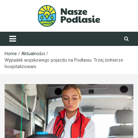
Skip
to
content
NaszePodlasie.pl
Home
Aktualności
Wypadek wojskowego pojazdu na Podlasiu: Trzej żołnierze
hospitalizowani