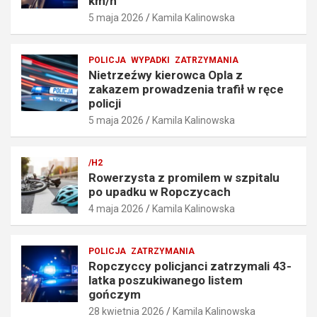
km/h
e
r
5 maja 2026
Kamila Kalinowska
p
a
r
f
ę
i
POLICJA
WYPADKI
ZATRZYMANIA
d
ł
Nietrzeźwy kierowca Opla z
k
w
zakazem prowadzenia trafił w ręce
o
r
policji
ś
ę
5 maja 2026
Kamila Kalinowska
c
c
i
e
o
p
/H2
6
o
Rowerzysta z promilem w szpitalu
7
l
po upadku w Ropczycach
k
i
4 maja 2026
Kamila Kalinowska
m
c
/
j
h
i
POLICJA
ZATRZYMANIA
5
5
Ropczyccy policjanci zatrzymali 43-
maja
maja
latka poszukiwanego listem
2026
2026
gończym
28 kwietnia 2026
Kamila Kalinowska