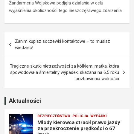
Żandarmeria Wojskowa podjęła działania w celu
w
a
wyjaśnienia okoliczności tego nieszczęśliwego zdarzenia.
o
z
j
z
a
a
z
k
Nawigacja
d
a
Zanim kupisz soczewki kontaktowe – to musisz
y
z
wpisu
wiedzieć!
z
e
a
m
p
p
Tragiczne skutki nietrzeźwości za kółkiem: matka, która
r
r
spowodowała śmiertelny wypadek, skazana na 6,5 roku
z
o
pozbawienia wolności
e
w
k
a
r
d
o
z
Aktualności
c
e
z
n
BEZPIECZEŃSTWO
POLICJA
WYPADKI
e
i
Młody kierowca stracił prawo jazdy
n
a
za przekroczenie prędkości o 67
i
t