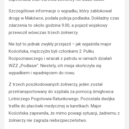
ZATRZYMANIA
ł
o
N
Szczegółowe informacje o wypadku, który zablokował
d
i
drogę w Makówce, podała policja podlaska. Dokładny czas
y
e
k
t
zdarzenia to około godzina 9.00, a pojazd wojskowy
i
r
przewoził wówczas trzech żołnierzy.
e
z
r
e
Nie był to jednak zwykły przejazd – jak wyjaśniła major
o
ź
Kościńska, mężczyźni byli członkami 2. Pułku
w
w
Rozpoznawczego i wracali z patrolu w ramach działań
c
y
WZZ „Podlasie”. Niestety, ich misja skończyła się
a
k
wypadkiem i wpadnięciem do rowu.
s
i
t
e
Z trzech poszkodowanych żołnierzy, jeden został
r
r
przetransportowany do szpitala za pomocą śmigłowca
a
o
c
w
Lotniczego Pogotowia Ratunkowego. Pozostała dwójka
i
c
trafiła do placówki medycznej w karetkach. Major
ł
a
Kościńska zapewniła, że mimo powagi sytuacji, żadnemu z
p
O
żołnierzy nie zagraża niebezpieczeństwo.
r
p
a
l