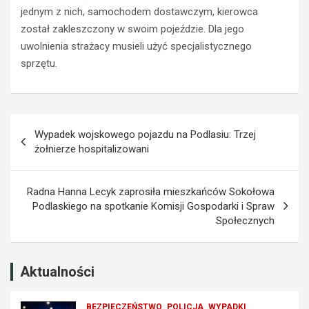
p
O
jednym z nich, samochodem dostawczym, kierowca
r
p
został zakleszczony w swoim pojeździe. Dla jego
a
l
uwolnienia strażacy musieli użyć specjalistycznego
w
a
sprzętu.
o
z
j
z
a
a
z
k
Nawigacja
d
a
Wypadek wojskowego pojazdu na Podlasiu: Trzej
y
z
wpisu
żołnierze hospitalizowani
z
e
a
m
p
p
Radna Hanna Lecyk zaprosiła mieszkańców Sokołowa
r
r
Podlaskiego na spotkanie Komisji Gospodarki i Spraw
z
o
Społecznych
e
w
k
a
r
d
o
z
Aktualności
c
e
z
n
BEZPIECZEŃSTWO
POLICJA
WYPADKI