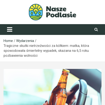
Skip
to
content
NaszePodlasie.pl
Home
Wydarzenia
Tragiczne skutki nietrzeźwości za kółkiem: matka, która
spowodowała śmiertelny wypadek, skazana na 6,5 roku
pozbawienia wolności