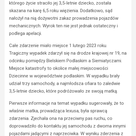
POLICJA
którego życie straciło jej 3,5-letnie dziecko, została
WYPADKI
WYPADKI
skazana na karę 6,5 roku więzienia. Dodatkowo, sąd
M
ZATRZYMANIA
nałożył na nią dożywotni zakaz prowadzenia pojazdów
ł
o
N
mechanicznych. Wyrok ten nie jest jednak ostateczny i
d
i
podlega apelacji.
y
e
k
t
Całe zdarzenie miało miejsce 1 lutego 2023 roku.
i
r
Tragiczny wypadek zdarzył się na drodze krajowej nr 19, na
e
z
odcinku pomiędzy Bielskiem Podlaskim a Siemiatyczami.
r
e
Miejsce katastrofy to okolice małej miejscowości
o
ź
w
w
Dziecinne w województwie podlaskim. W wypadku brały
c
y
udział trzy samochody, a najmłodsza ofiara to zaledwie
a
k
3,5-letnie dziecko, które podróżowało ze swoją matką.
s
i
t
e
Pierwsze informacje na temat wypadku sugerowały, że to
r
r
właśnie matka, prowadząca lexusa, była sprawcą
a
o
zdarzenia. Zjechała ona na przeciwny pas ruchu, co
c
w
doprowadziło do kontaktu jej samochodu z dwoma innymi
i
c
ł
a
pojazdami jadącymi z naprzeciwka. W wyniku zderzenia z