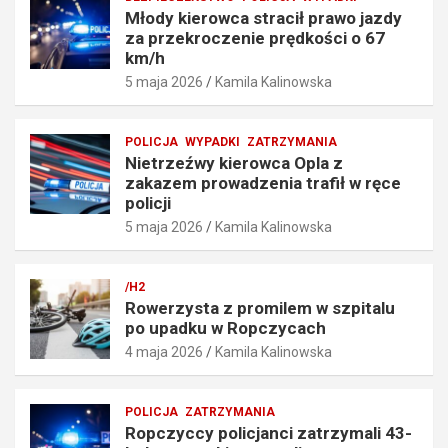
e
i
Młody kierowca stracił prawo jazdy
n
a
za przekroczenie prędkości o 67
i
t
km/h
e
r
5 maja 2026
Kamila Kalinowska
p
a
r
f
ę
i
POLICJA
WYPADKI
ZATRZYMANIA
d
ł
Nietrzeźwy kierowca Opla z
k
w
zakazem prowadzenia trafił w ręce
o
r
policji
ś
ę
5 maja 2026
Kamila Kalinowska
c
c
i
e
o
p
/H2
6
o
Rowerzysta z promilem w szpitalu
7
l
po upadku w Ropczycach
k
i
4 maja 2026
Kamila Kalinowska
m
c
/
j
h
i
POLICJA
ZATRZYMANIA
5
5
Ropczyccy policjanci zatrzymali 43-
maja
maja