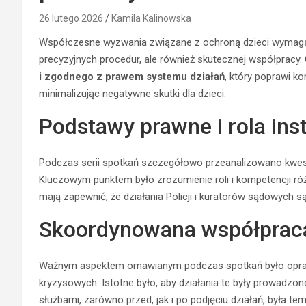
26 lutego 2026
Kamila Kalinowska
Współczesne wyzwania związane z ochroną dzieci wymagają 
precyzyjnych procedur, ale również skutecznej współpracy. 
i zgodnego z prawem systemu działań
, który poprawi k
minimalizując negatywne skutki dla dzieci.
Podstawy prawne i rola inst
Podczas serii spotkań szczegółowo przeanalizowano kwe
Kluczowym punktem było zrozumienie roli i kompetencji różny
mają zapewnić, że działania Policji i kuratorów sądowych s
Skoordynowana współpraca
Ważnym aspektem omawianym podczas spotkań było oprac
kryzysowych. Istotne było, aby działania te były prowadz
służbami, zarówno przed, jak i po podjęciu działań, była te