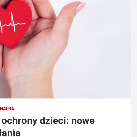
ONALNA
 ochrony dzieci: nowe
łania