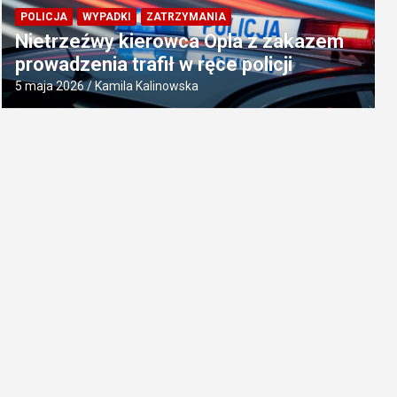
POLICJA
WYPADKI
ZATRZYMANIA
Nietrzeźwy kierowca Opla z zakazem
prowadzenia trafił w ręce policji
5 maja 2026
Kamila Kalinowska