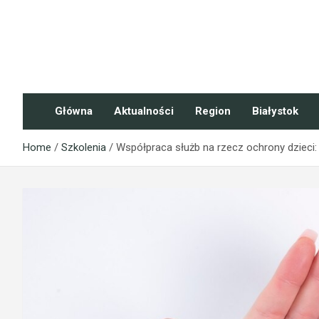
Skip
to
content
NaszePodlasie.pl
Główna
Aktualności
Region
Białystok
Home
Szkolenia
Współpraca służb na rzecz ochrony dzieci: