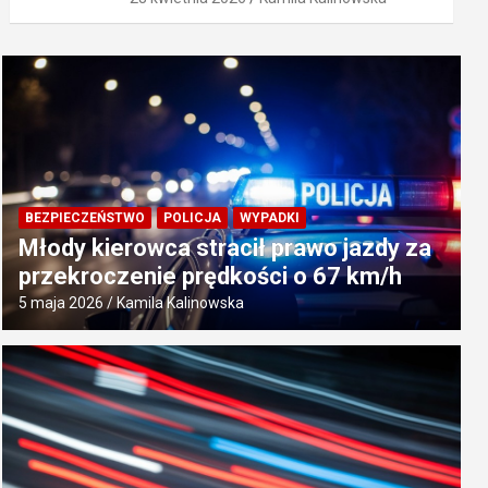
BEZPIECZEŃSTWO
POLICJA
WYPADKI
Młody kierowca stracił prawo jazdy za
przekroczenie prędkości o 67 km/h
5 maja 2026
Kamila Kalinowska