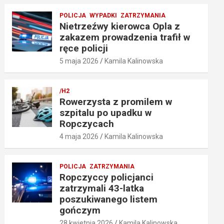
POLICJA
WYPADKI
ZATRZYMANIA
Nietrzeźwy kierowca Opla z
zakazem prowadzenia trafił w
ręce policji
5 maja 2026
Kamila Kalinowska
/H2
Rowerzysta z promilem w
szpitalu po upadku w
Ropczycach
4 maja 2026
Kamila Kalinowska
POLICJA
ZATRZYMANIA
Ropczyccy policjanci
zatrzymali 43-latka
poszukiwanego listem
gończym
28 kwietnia 2026
Kamila Kalinowska