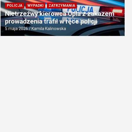
POLICJA
WYPADKI
ZATRZYMANIA
Nietrzeźwy kierowca Opla z zakazem
prowadzenia trafił w ręce policji
5 maja 2026
Kamila Kalinowska