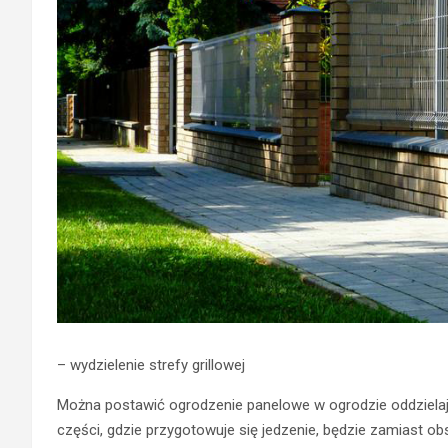
– wydzielenie strefy grillowej
Można postawić ogrodzenie panelowe w ogrodzie oddzielaj
części, gdzie przygotowuje się jedzenie, będzie zamiast o