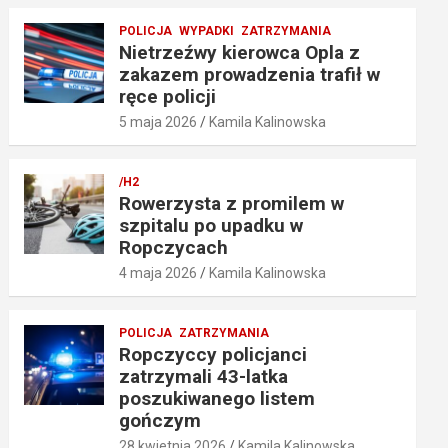
POLICJA
WYPADKI
ZATRZYMANIA
Nietrzeźwy kierowca Opla z
zakazem prowadzenia trafił w
ręce policji
5 maja 2026
Kamila Kalinowska
/H2
Rowerzysta z promilem w
szpitalu po upadku w
Ropczycach
4 maja 2026
Kamila Kalinowska
POLICJA
ZATRZYMANIA
Ropczyccy policjanci
zatrzymali 43-latka
poszukiwanego listem
gończym
28 kwietnia 2026
Kamila Kalinowska