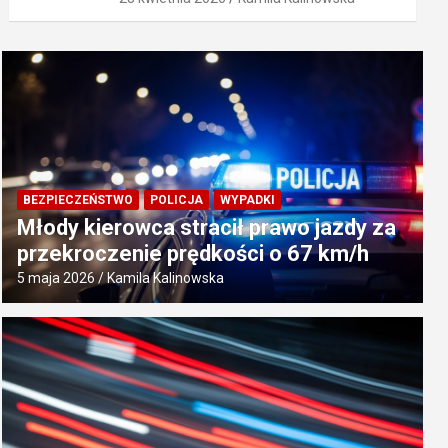
BEZPIECZEŃSTWO
POLICJA
WYPADKI
Młody kierowca stracił prawo jazdy za
przekroczenie prędkości o 67 km/h
5 maja 2026
Kamila Kalinowska