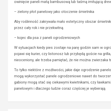
owinięcie paneli matą bambusową lub taśmą imitującą drewn
– zielony płot panelowy jako otoczenie śmietnika
Aby roślinność zakrywała mało estetyczny obszar śmietnika
przez cały rok i nie przekwitną.
– kojec dla psa z paneli ogrodzeniowych
W sytuacjach kiedy pies zostaje na parę godzin sam w ogrodz
pojawi się kurier, czy listonosz lub przybędą goście na gril
nieoceniony, ale trzeba pamiętać, że nie można zwierzaka 
To tylko niektóre z możliwości, jakie daje ogrodzenie pane
mogą wykorzystać panele ogrodzeniowe nawet do tworzenia
gabiony mogą stać się ciekawymi kwietnikami, czy ławkami. 
panelowym i dlaczego ludzie coraz częściej je wybierają.