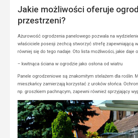
Jakie możliwości oferuje ogr
przestrzeni?
Ażurowość ogrodzenia panelowego pozwala na wydzielenie st
właściciele posesji zechcą stworzyć strefę zapewniającą w
równiej się do tego nadaje. Oto lista możliwości, jakie daj
– kwitnąca ściana w ogrodzie jako osłona od wiatru
Panele ogrodzeniowe są znakomitym stelażem dla roślin. M
mieszkańcy zamierzają korzystać z uroków słońca. Ochroni p
np. groszkiem pachnącym, zapewni również sprzyjający wy