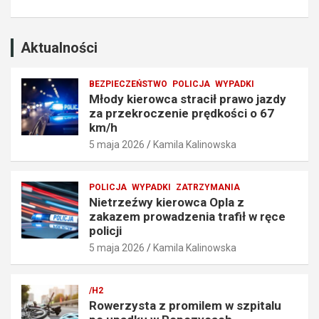
e
w
k
a
r
d
o
z
Aktualności
c
e
z
n
BEZPIECZEŃSTWO
POLICJA
WYPADKI
e
i
Młody kierowca stracił prawo jazdy
n
a
za przekroczenie prędkości o 67
i
t
km/h
e
r
5 maja 2026
Kamila Kalinowska
p
a
r
f
ę
i
POLICJA
WYPADKI
ZATRZYMANIA
d
ł
Nietrzeźwy kierowca Opla z
k
w
zakazem prowadzenia trafił w ręce
o
r
policji
ś
ę
5 maja 2026
Kamila Kalinowska
c
c
i
e
o
p
/H2
6
o
Rowerzysta z promilem w szpitalu
7
l