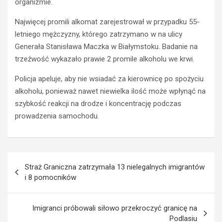
organizmie.
t
e
r
r
Najwięcej promili alkomat zarejestrował w przypadku 55-
a
o
letniego mężczyzny, którego zatrzymano w na ulicy
c
w
i
c
Generała Stanisława Maczka w Białymstoku. Badanie na
ł
a
trzeźwość wykazało prawie 2 promile alkoholu we krwi.
p
O
r
p
Policja apeluje, aby nie wsiadać za kierownicę po spożyciu
a
l
alkoholu, ponieważ nawet niewielka ilość może wpłynąć na
w
a
szybkość reakcji na drodze i koncentrację podczas
o
z
prowadzenia samochodu.
j
z
a
a
z
k
d
a
Nawigacja
y
z
Straż Graniczna zatrzymała 13 nielegalnych imigrantów
z
e
wpisu
i 8 pomocników
a
m
p
p
r
r
Imigranci próbowali siłowo przekroczyć granicę na
z
o
Podlasiu