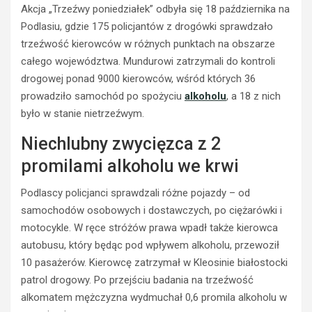
Akcja „Trzeźwy poniedziałek” odbyła się 18 października na
Podlasiu, gdzie 175 policjantów z drogówki sprawdzało
trzeźwość kierowców w różnych punktach na obszarze
całego województwa. Mundurowi zatrzymali do kontroli
BEZPIECZEŃSTWO
drogowej ponad 9000 kierowców, wśród których 36
POLICJA
POLICJA
prowadziło samochód po spożyciu
alkoholu
, a 18 z nich
WYPADKI
WYPADKI
M
było w stanie nietrzeźwym.
ZATRZYMANIA
ł
Niechlubny zwycięzca z 2
o
N
d
i
promilami alkoholu we krwi
y
e
k
t
Podlascy policjanci sprawdzali różne pojazdy – od
i
r
samochodów osobowych i dostawczych, po ciężarówki i
e
z
motocykle. W ręce stróżów prawa wpadł także kierowca
r
e
o
ź
autobusu, który będąc pod wpływem alkoholu, przewoził
w
w
10 pasażerów. Kierowcę zatrzymał w Kleosinie białostocki
c
y
patrol drogowy. Po przejściu badania na trzeźwość
a
k
alkomatem mężczyzna wydmuchał 0,6 promila alkoholu w
s
i