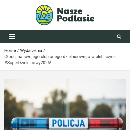
Skip
to
content
NaszePodlasie.pl
Home
Wydarzenia
Głosuj na swojego ulubionego dzielnicowego w plebiscycie
#SuperDzielnicowy2026!