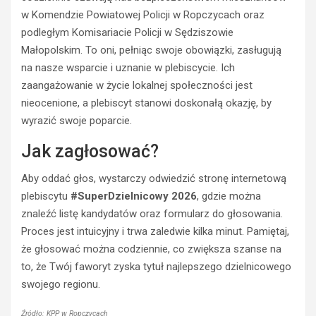
y
e
w Komendzie Powiatowej Policji w Ropczycach oraz
k
t
podległym Komisariacie Policji w Sędziszowie
i
r
e
z
Małopolskim. To oni, pełniąc swoje obowiązki, zasługują
r
e
na nasze wsparcie i uznanie w plebiscycie. Ich
o
ź
zaangażowanie w życie lokalnej społeczności jest
w
w
nieocenione, a plebiscyt stanowi doskonałą okazję, by
c
y
wyrazić swoje poparcie.
a
k
s
i
Jak zagłosować?
t
e
r
r
Aby oddać głos, wystarczy odwiedzić stronę internetową
a
o
plebiscytu
#SuperDzielnicowy 2026
, gdzie można
c
w
i
c
znaleźć listę kandydatów oraz formularz do głosowania.
ł
a
Proces jest intuicyjny i trwa zaledwie kilka minut. Pamiętaj,
p
O
że głosować można codziennie, co zwiększa szanse na
r
p
to, że Twój faworyt zyska tytuł najlepszego dzielnicowego
a
l
swojego regionu.
w
a
o
z
Źródło: KPP w Ropczycach