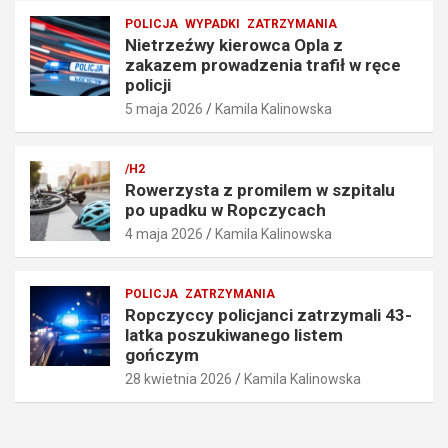
ę
i
POLICJA
WYPADKI
ZATRZYMANIA
d
ł
Nietrzeźwy kierowca Opla z
k
w
zakazem prowadzenia trafił w ręce
o
r
policji
ś
ę
5 maja 2026
Kamila Kalinowska
c
c
i
e
o
p
/H2
6
o
Rowerzysta z promilem w szpitalu
7
l
po upadku w Ropczycach
k
i
4 maja 2026
Kamila Kalinowska
m
c
/
j
h
i
POLICJA
ZATRZYMANIA
5
5
Ropczyccy policjanci zatrzymali 43-
maja
maja
latka poszukiwanego listem
2026
2026
gończym
28 kwietnia 2026
Kamila Kalinowska
Kamila
Kamila
Kalinowska
Kalinowska