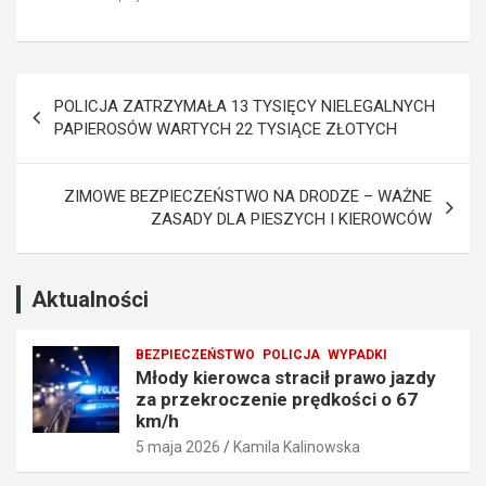
j
z
a
a
z
k
d
a
Nawigacja
y
z
POLICJA ZATRZYMAŁA 13 TYSIĘCY NIELEGALNYCH
z
e
wpisu
PAPIEROSÓW WARTYCH 22 TYSIĄCE ZŁOTYCH
a
m
p
p
r
r
ZIMOWE BEZPIECZEŃSTWO NA DRODZE – WAŻNE
z
o
ZASADY DLA PIESZYCH I KIEROWCÓW
e
w
k
a
r
d
o
z
Aktualności
c
e
z
n
BEZPIECZEŃSTWO
POLICJA
WYPADKI
e
i
Młody kierowca stracił prawo jazdy
n
a
za przekroczenie prędkości o 67
i
t
km/h
e
r
5 maja 2026
Kamila Kalinowska
p
a
r
f