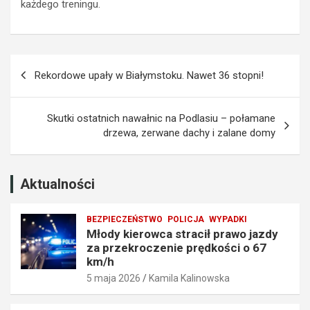
każdego treningu.
a
a
z
k
d
a
y
z
Nawigacja
z
e
Rekordowe upały w Białymstoku. Nawet 36 stopni!
a
m
wpisu
p
p
r
r
Skutki ostatnich nawałnic na Podlasiu – połamane
z
o
drzewa, zerwane dachy i zalane domy
e
w
k
a
r
d
o
z
Aktualności
c
e
z
n
BEZPIECZEŃSTWO
POLICJA
WYPADKI
e
i
Młody kierowca stracił prawo jazdy
n
a
za przekroczenie prędkości o 67
i
t
km/h
e
r
5 maja 2026
Kamila Kalinowska
p
a
r
f