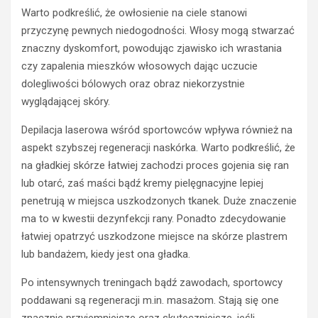
Warto podkreślić, że owłosienie na ciele stanowi
przyczynę pewnych niedogodności. Włosy mogą stwarzać
znaczny dyskomfort, powodując zjawisko ich wrastania
czy zapalenia mieszków włosowych dając uczucie
dolegliwości bólowych oraz obraz niekorzystnie
wyglądającej skóry.
Depilacja laserowa wśród sportowców wpływa również na
aspekt szybszej regeneracji naskórka. Warto podkreślić, że
na gładkiej skórze łatwiej zachodzi proces gojenia się ran
lub otarć, zaś maści bądź kremy pielęgnacyjne lepiej
penetrują w miejsca uszkodzonych tkanek. Duże znaczenie
ma to w kwestii dezynfekcji rany. Ponadto zdecydowanie
łatwiej opatrzyć uszkodzone miejsce na skórze plastrem
lub bandażem, kiedy jest ona gładka.
Po intensywnych treningach bądź zawodach, sportowcy
poddawani są regeneracji m.in. masażom. Stają się one
znacznie przyjemniejsze oraz skuteczniejsze, jeśli