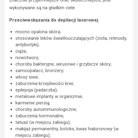
wykonywane są na gładkim ciele.
Przeciwwskazania do depilacji laserowej
mocno opalona skóra;
stosowanie leków światłouczulających (zioła, retinoidy,
antybiotyki);
ciąża;
nowotwory;
choroby bakteryjne, wirusowe i grzybicze skóry;
samoopalacz, bronzery;
włosy siwe;
zaburzenia krzepliwości krwi;
BEZPIECZEŃSTWO
epilepsja (padaczka);
POLICJA
metalowe implanty w organizmie;
POLICJA
karmienie piersią;
WYPADKI
WYPADKI
choroby autoimmunologiczne;
M
zaburzenia hormonalne;
ZATRZYMANIA
ł
tatuaż (w miejscu zabiegu);
o
N
makijaż permanentny, botoks, kwas hialuronowy (w
d
i
miejscu zabiegu);
y
e