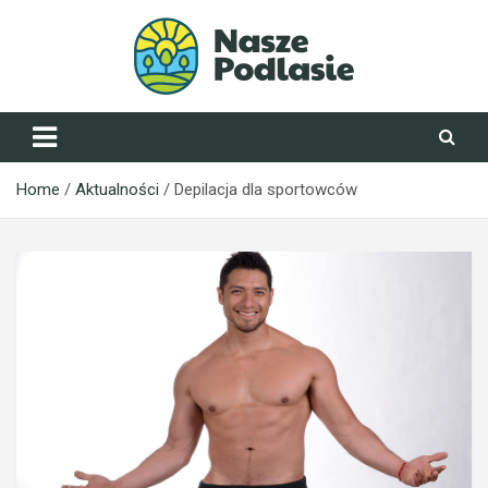
Skip
to
content
NaszePodlasie.pl
Home
Aktualności
Depilacja dla sportowców