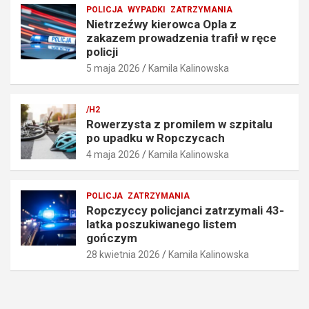
ę
i
POLICJA
WYPADKI
ZATRZYMANIA
d
ł
Nietrzeźwy kierowca Opla z
k
w
zakazem prowadzenia trafił w ręce
o
r
policji
ś
ę
5 maja 2026
Kamila Kalinowska
c
c
i
e
o
p
/H2
6
o
Rowerzysta z promilem w szpitalu
7
l
po upadku w Ropczycach
k
i
4 maja 2026
Kamila Kalinowska
m
c
/
j
h
i
POLICJA
ZATRZYMANIA
5
5
Ropczyccy policjanci zatrzymali 43-
maja
maja
latka poszukiwanego listem
2026
2026
gończym
28 kwietnia 2026
Kamila Kalinowska
Kamila
Kamila
Kalinowska
Kalinowska