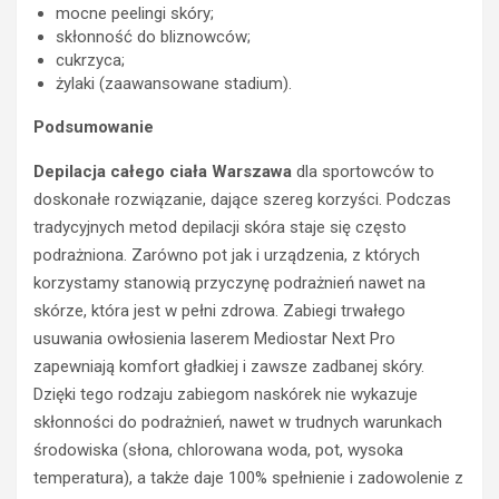
mocne peelingi skóry;
k
t
skłonność do bliznowców;
i
r
cukrzyca;
e
z
żylaki (zaawansowane stadium).
r
e
o
ź
Podsumowanie
w
w
c
y
Depilacja całego ciała Warszawa
dla sportowców to
a
k
doskonałe rozwiązanie, dające szereg korzyści. Podczas
s
i
tradycyjnych metod depilacji skóra staje się często
t
e
r
r
podrażniona. Zarówno pot jak i urządzenia, z których
a
o
korzystamy stanowią przyczynę podrażnień nawet na
c
w
skórze, która jest w pełni zdrowa. Zabiegi trwałego
i
c
usuwania owłosienia laserem Mediostar Next Pro
ł
a
zapewniają komfort gładkiej i zawsze zadbanej skóry.
p
O
r
p
Dzięki tego rodzaju zabiegom naskórek nie wykazuje
a
l
skłonności do podrażnień, nawet w trudnych warunkach
w
a
środowiska (słona, chlorowana woda, pot, wysoka
o
z
temperatura), a także daje 100% spełnienie i zadowolenie z
j
z