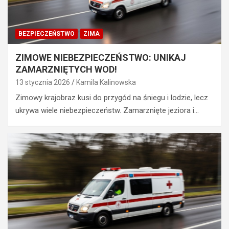
k
t
i
r
e
z
BEZPIECZEŃSTWO
ZIMA
r
e
o
ź
ZIMOWE NIEBEZPIECZEŃSTWO: UNIKAJ
w
w
ZAMARZNIĘTYCH WOD!
c
y
13 stycznia 2026
Kamila Kalinowska
a
k
s
i
Zimowy krajobraz kusi do przygód na śniegu i lodzie, lecz
t
e
ukrywa wiele niebezpieczeństw. Zamarznięte jeziora i…
r
r
a
o
c
w
i
c
ł
a
p
O
r
p
a
l
w
a
o
z
j
z