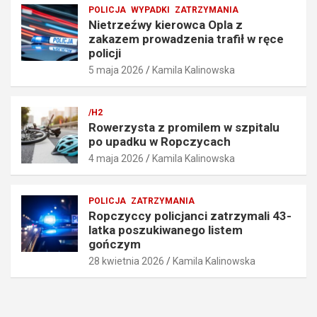
ę
i
POLICJA
WYPADKI
ZATRZYMANIA
d
ł
Nietrzeźwy kierowca Opla z
k
w
zakazem prowadzenia trafił w ręce
o
r
policji
ś
ę
5 maja 2026
Kamila Kalinowska
c
c
i
e
o
p
/H2
6
o
Rowerzysta z promilem w szpitalu
7
l
po upadku w Ropczycach
k
i
4 maja 2026
Kamila Kalinowska
m
c
/
j
h
i
POLICJA
ZATRZYMANIA
5
5
Ropczyccy policjanci zatrzymali 43-
maja
maja
latka poszukiwanego listem
2026
2026
gończym
28 kwietnia 2026
Kamila Kalinowska
Kamila
Kamila
Kalinowska
Kalinowska