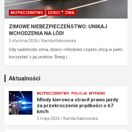
a
a
z
k
BEZPIECZEŃSTWO
DZIECI
ZIMA
d
a
y
z
ZIMOWE NIEBEZPIECZEŃSTWO: UNIKAJ
z
e
WCHODZENIA NA LÓD!
a
m
p
p
5 stycznia 2026
Kamila Kalinowska
r
r
Gdy nadchodzi zima, dzieci i młodzież często chcą w pełni
z
o
korzystać z jej uroków. Śnieg i…
e
w
k
a
r
d
o
z
Aktualności
c
e
z
n
BEZPIECZEŃSTWO
POLICJA
WYPADKI
e
i
Młody kierowca stracił prawo jazdy
n
a
za przekroczenie prędkości o 67
i
t
km/h
e
r
5 maja 2026
Kamila Kalinowska
p
a
r
f