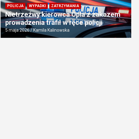
POLICJA
WYPADKI
ZATRZYMANIA
Nietrzeźwy kierowca Opla z zakazem
prowadzenia trafił w ręce policji
5 maja 2026
Kamila Kalinowska