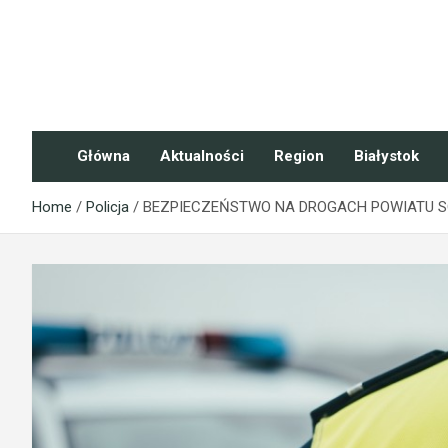
Skip
to
content
NaszePodlasie.pl
Główna
Aktualności
Region
Białystok
Home
Policja
BEZPIECZEŃSTWO NA DROGACH POWIATU SOK