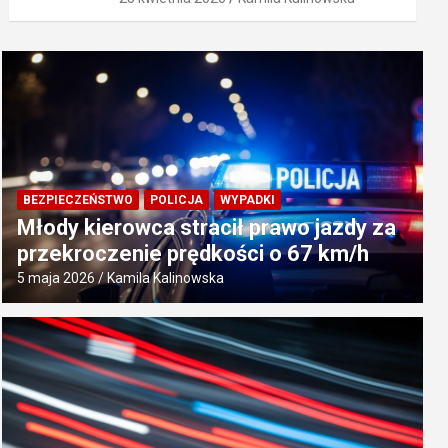
BEZPIECZEŃSTWO
POLICJA
WYPADKI
Młody kierowca stracił prawo jazdy za
przekroczenie prędkości o 67 km/h
5 maja 2026
Kamila Kalinowska