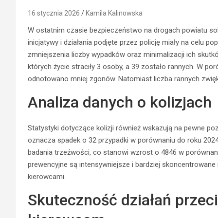
16 stycznia 2026
Kamila Kalinowska
W ostatnim czasie bezpieczeństwo na drogach powiatu sokól
inicjatywy i działania podjęte przez policję miały na celu 
zmniejszenia liczby wypadków oraz minimalizacji ich skut
których życie straciły 3 osoby, a 39 zostało rannych. W po
odnotowano mniej zgonów. Natomiast liczba rannych zwięk
Analiza danych o kolizjach
Statystyki dotyczące kolizji również wskazują na pewne po
oznacza spadek o 32 przypadki w porównaniu do roku 2024.
badania trzeźwości, co stanowi wzrost o 4846 w porównani
prewencyjne są intensywniejsze i bardziej skoncentrowane
kierowcami.
Skuteczność działań przec