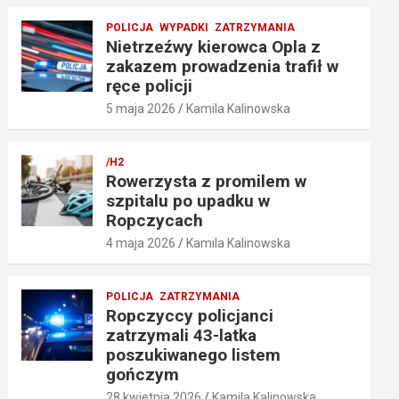
POLICJA
WYPADKI
ZATRZYMANIA
Nietrzeźwy kierowca Opla z
zakazem prowadzenia trafił w
ręce policji
5 maja 2026
Kamila Kalinowska
/H2
Rowerzysta z promilem w
szpitalu po upadku w
Ropczycach
4 maja 2026
Kamila Kalinowska
POLICJA
ZATRZYMANIA
Ropczyccy policjanci
zatrzymali 43-latka
poszukiwanego listem
gończym
28 kwietnia 2026
Kamila Kalinowska