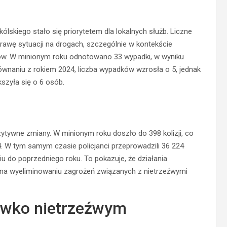
skiego stało się priorytetem dla lokalnych służb. Liczne
poprawę sytuacji na drogach, szczególnie w kontekście
ków. W minionym roku odnotowano 33 wypadki, w wyniku
równaniu z rokiem 2024, liczba wypadków wzrosła o 5, jednak
szyła się o 6 osób.
zytywne zmiany. W minionym roku doszło do 398 kolizji, co
 W tym samym czasie policjanci przeprowadzili 36 224
u do poprzedniego roku. To pokazuje, że działania
 na wyeliminowaniu zagrożeń związanych z nietrzeźwymi
iwko nietrzeźwym