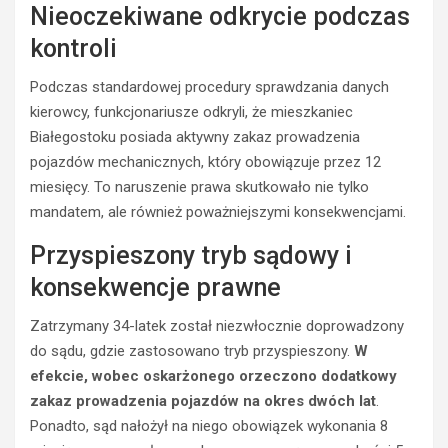
Nieoczekiwane odkrycie podczas
kontroli
Podczas standardowej procedury sprawdzania danych
kierowcy, funkcjonariusze odkryli, że mieszkaniec
BEZPIECZEŃSTWO
Białegostoku posiada aktywny zakaz prowadzenia
POLICJA
pojazdów mechanicznych, który obowiązuje przez 12
POLICJA
WYPADKI
miesięcy. To naruszenie prawa skutkowało nie tylko
WYPADKI
M
mandatem, ale również poważniejszymi konsekwencjami.
ZATRZYMANIA
ł
o
N
Przyspieszony tryb sądowy i
d
i
konsekwencje prawne
y
e
k
t
Zatrzymany 34-latek został niezwłocznie doprowadzony
i
r
do sądu, gdzie zastosowano tryb przyspieszony.
W
e
z
r
e
efekcie, wobec oskarżonego orzeczono dodatkowy
o
ź
zakaz prowadzenia pojazdów na okres dwóch lat
.
w
w
Ponadto, sąd nałożył na niego obowiązek wykonania 8
c
y