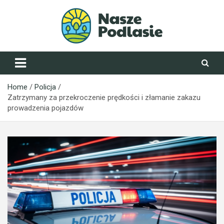
Skip
to
content
NaszePodlasie.pl
Home
Policja
Zatrzymany za przekroczenie prędkości i złamanie zakazu
prowadzenia pojazdów