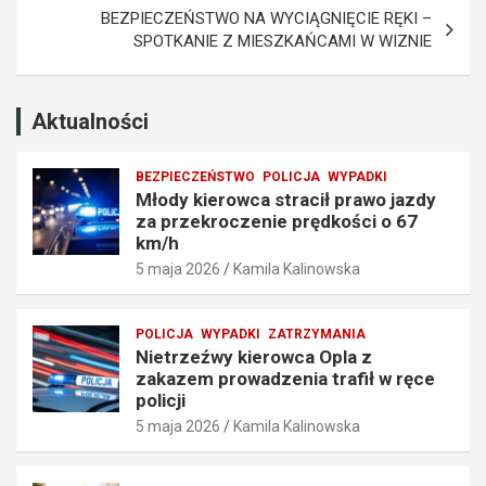
r
r
BEZPIECZEŃSTWO NA WYCIĄGNIĘCIE RĘKI –
z
o
SPOTKANIE Z MIESZKAŃCAMI W WIZNIE
e
w
k
a
r
d
o
z
Aktualności
c
e
z
n
BEZPIECZEŃSTWO
POLICJA
WYPADKI
e
i
Młody kierowca stracił prawo jazdy
n
a
za przekroczenie prędkości o 67
i
t
km/h
e
r
5 maja 2026
Kamila Kalinowska
p
a
r
f
ę
i
POLICJA
WYPADKI
ZATRZYMANIA
d
ł
Nietrzeźwy kierowca Opla z
k
w
zakazem prowadzenia trafił w ręce
o
r
policji
ś
ę
5 maja 2026
Kamila Kalinowska
c
c
i
e
o
p