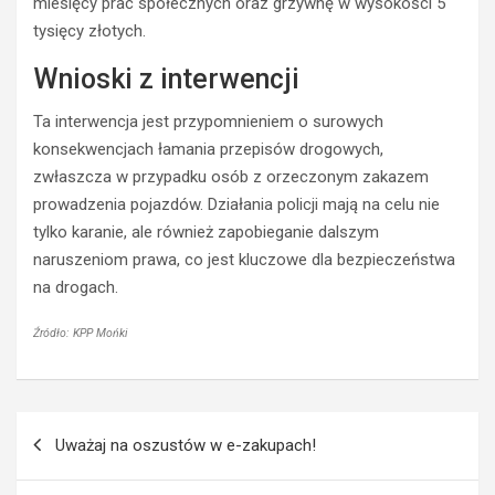
miesięcy prac społecznych oraz grzywnę w wysokości 5
a
k
tysięcy złotych.
s
i
t
e
Wnioski z interwencji
r
r
a
o
Ta interwencja jest przypomnieniem o surowych
c
w
konsekwencjach łamania przepisów drogowych,
i
c
ł
a
zwłaszcza w przypadku osób z orzeczonym zakazem
p
O
prowadzenia pojazdów. Działania policji mają na celu nie
r
p
tylko karanie, ale również zapobieganie dalszym
a
l
naruszeniom prawa, co jest kluczowe dla bezpieczeństwa
w
a
na drogach.
o
z
j
z
a
a
Źródło: KPP Mońki
z
k
d
a
y
z
Nawigacja
z
e
Uważaj na oszustów w e-zakupach!
a
m
wpisu
p
p