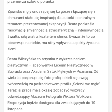
d
i
przemierza szlaki o poranku.
y
e
k
t
Zjawisko mgły unoszącej się ku górze i łączącej się z
i
r
chmurami stało się inspiracją dla autorki i centralnym
e
z
tematem prezentowanej ekspozycji. Beata podkreśla
r
e
fascynację zmiennością atmosferyczną – intensywnością
o
ź
w
w
światła, siłą wiatru, kształtem chmur. Uważa, że to co
c
y
obserwuje na niebie, ma silny wpływ na aspekty życia na
a
k
ziemi.
s
i
t
e
Beata Wilczyńska to artystka z wykształceniem
r
r
plastycznym – absolwentka Liceum Plastycznego w
a
o
Supraślu oraz Akademii Sztuk Pięknych w Poznaniu. Od
c
w
wielu lat pasjonuje się fotografią i dzieli się swoją
i
c
ł
a
twórczością za pośrednictwem profilu „Ścieżki we mgle”.
p
O
Teraz jej prace mają okazję zobaczyć wszyscy
r
p
odwiedzający Muzeum Fotografii Wiktora Wołkowa.
a
l
Ekspozycja będzie dostępna dla zwiedzających do 10
w
a
listopada.
o
z