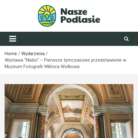
Skip
to
content
NaszePodlasie.pl
Home
Wydarzenia
Wystawa "Niebo" – Pierwsze tymczasowe przedstawienie w
Muzeum Fotografii Wiktora Wołkowa