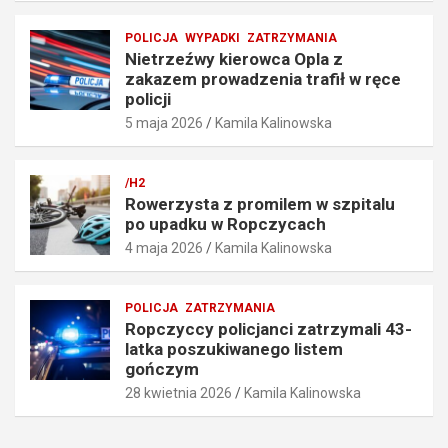
r
f
ę
i
POLICJA
WYPADKI
ZATRZYMANIA
d
ł
Nietrzeźwy kierowca Opla z
k
w
zakazem prowadzenia trafił w ręce
o
r
policji
ś
ę
5 maja 2026
Kamila Kalinowska
c
c
i
e
o
p
/H2
6
o
Rowerzysta z promilem w szpitalu
7
l
po upadku w Ropczycach
k
i
4 maja 2026
Kamila Kalinowska
m
c
/
j
h
i
POLICJA
ZATRZYMANIA
5
5
Ropczyccy policjanci zatrzymali 43-
maja
maja
latka poszukiwanego listem
2026
2026
gończym
28 kwietnia 2026
Kamila Kalinowska
Kamila
Kamila
Kalinowska
Kalinowska