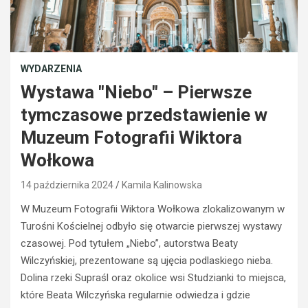
WYDARZENIA
Wystawa "Niebo" – Pierwsze
tymczasowe przedstawienie w
Muzeum Fotografii Wiktora
Wołkowa
14 października 2024
Kamila Kalinowska
W Muzeum Fotografii Wiktora Wołkowa zlokalizowanym w
BEZPIECZEŃSTWO
Turośni Kościelnej odbyło się otwarcie pierwszej wystawy
POLICJA
POLICJA
czasowej. Pod tytułem „Niebo”, autorstwa Beaty
WYPADKI
WYPADKI
Wilczyńskiej, prezentowane są ujęcia podlaskiego nieba.
M
ZATRZYMANIA
Dolina rzeki Supraśl oraz okolice wsi Studzianki to miejsca,
ł
o
N
które Beata Wilczyńska regularnie odwiedza i gdzie