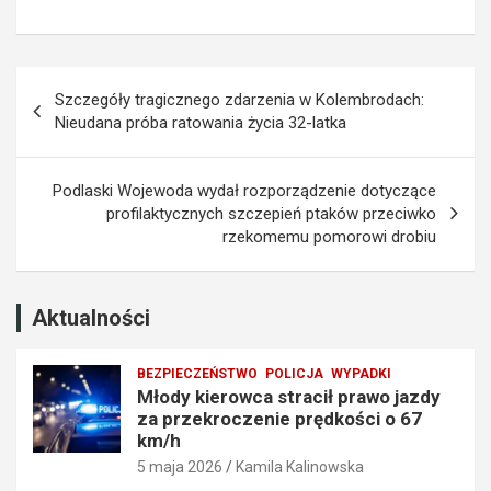
j
z
a
a
z
k
Nawigacja
d
a
Szczegóły tragicznego zdarzenia w Kolembrodach:
y
z
wpisu
Nieudana próba ratowania życia 32-latka
z
e
a
m
p
p
Podlaski Wojewoda wydał rozporządzenie dotyczące
r
r
profilaktycznych szczepień ptaków przeciwko
z
o
rzekomemu pomorowi drobiu
e
w
k
a
r
d
o
z
Aktualności
c
e
z
n
BEZPIECZEŃSTWO
POLICJA
WYPADKI
e
i
Młody kierowca stracił prawo jazdy
n
a
za przekroczenie prędkości o 67
i
t
km/h
e
r
5 maja 2026
Kamila Kalinowska
p
a