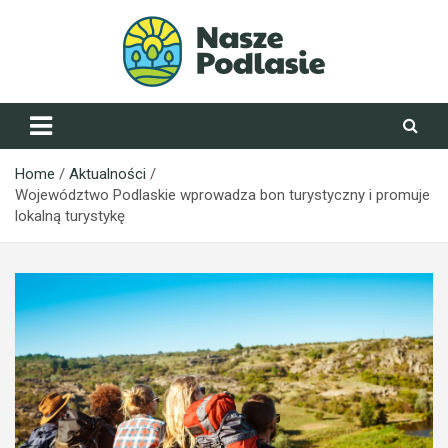
Skip
to
content
NaszePodlasie.pl
Home
Aktualności
Województwo Podlaskie wprowadza bon turystyczny i promuje
lokalną turystykę