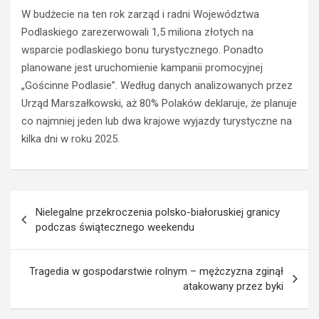
a
o
W budżecie na ten rok zarząd i radni Województwa
c
w
Podlaskiego zarezerwowali 1,5 miliona złotych na
i
c
wsparcie podlaskiego bonu turystycznego. Ponadto
ł
a
p
O
planowane jest uruchomienie kampanii promocyjnej
r
p
„Gościnne Podlasie”. Według danych analizowanych przez
a
l
Urząd Marszałkowski, aż 80% Polaków deklaruje, że planuje
w
a
co najmniej jeden lub dwa krajowe wyjazdy turystyczne na
o
z
kilka dni w roku 2025.
j
z
a
a
z
k
d
a
Nawigacja
y
z
Nielegalne przekroczenia polsko-białoruskiej granicy
z
e
wpisu
podczas świątecznego weekendu
a
m
p
p
r
r
Tragedia w gospodarstwie rolnym – mężczyzna zginął
z
o
atakowany przez byki
e
w
k
a