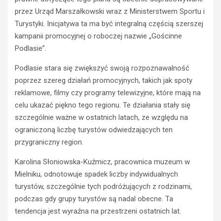
przez Urząd Marszałkowski wraz z Ministerstwem Sportu i
Turystyki. Inicjatywa ta ma być integralną częścią szerszej
BEZPIECZEŃSTWO
kampanii promocyjnej o roboczej nazwie „Gościnne
POLICJA
POLICJA
Podlasie”.
WYPADKI
WYPADKI
M
Podlasie stara się zwiększyć swoją rozpoznawalność
ZATRZYMANIA
ł
poprzez szereg działań promocyjnych, takich jak spoty
o
N
d
i
reklamowe, filmy czy programy telewizyjne, które mają na
y
e
celu ukazać piękno tego regionu. Te działania stały się
k
t
szczególnie ważne w ostatnich latach, ze względu na
i
r
ograniczoną liczbę turystów odwiedzających ten
e
z
przygraniczny region.
r
e
o
ź
Karolina Słoniowska-Kuźmicz, pracownica muzeum w
w
w
c
y
Mielniku, odnotowuje spadek liczby indywidualnych
a
k
turystów, szczególnie tych podróżujących z rodzinami,
s
i
podczas gdy grupy turystów są nadal obecne. Ta
t
e
tendencja jest wyraźna na przestrzeni ostatnich lat.
r
r