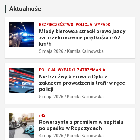
r
d
o
z
Aktualności
c
e
z
n
BEZPIECZEŃSTWO
POLICJA
WYPADKI
e
i
Młody kierowca stracił prawo jazdy
n
a
za przekroczenie prędkości o 67
i
t
km/h
e
r
5 maja 2026
Kamila Kalinowska
p
a
r
f
ę
i
POLICJA
WYPADKI
ZATRZYMANIA
d
ł
Nietrzeźwy kierowca Opla z
k
w
zakazem prowadzenia trafił w ręce
o
r
policji
ś
ę
5 maja 2026
Kamila Kalinowska
c
c
i
e
o
p
/H2
6
o
Rowerzysta z promilem w szpitalu
7
l
po upadku w Ropczycach
k
i
4 maja 2026
Kamila Kalinowska
m
c