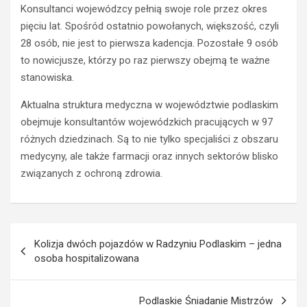
t
e
Konsultanci wojewódzcy pełnią swoje role przez okres
r
r
pięciu lat. Spośród ostatnio powołanych, większość, czyli
a
o
28 osób, nie jest to pierwsza kadencja. Pozostałe 9 osób
c
w
to nowicjusze, którzy po raz pierwszy obejmą te ważne
i
c
ł
a
stanowiska.
p
O
r
p
Aktualna struktura medyczna w województwie podlaskim
a
l
obejmuje konsultantów wojewódzkich pracujących w 97
w
a
różnych dziedzinach. Są to nie tylko specjaliści z obszaru
o
z
medycyny, ale także farmacji oraz innych sektorów blisko
j
z
związanych z ochroną zdrowia.
a
a
z
k
d
a
y
z
Nawigacja
z
e
Kolizja dwóch pojazdów w Radzyniu Podlaskim – jedna
a
m
wpisu
osoba hospitalizowana
p
p
r
r
z
o
Podlaskie Śniadanie Mistrzów
e
w