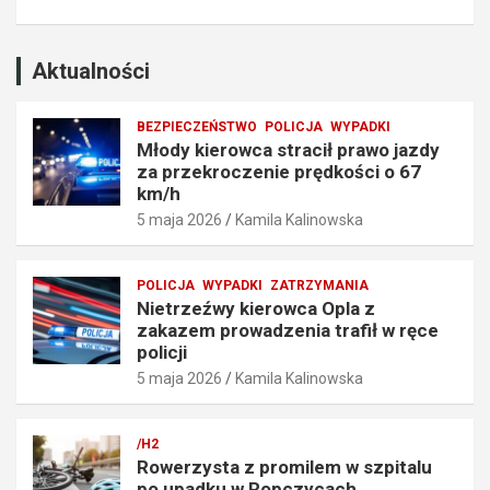
k
a
r
d
o
z
Aktualności
c
e
z
n
BEZPIECZEŃSTWO
POLICJA
WYPADKI
e
i
Młody kierowca stracił prawo jazdy
n
a
za przekroczenie prędkości o 67
i
t
km/h
e
r
5 maja 2026
Kamila Kalinowska
p
a
r
f
ę
i
POLICJA
WYPADKI
ZATRZYMANIA
d
ł
Nietrzeźwy kierowca Opla z
k
w
zakazem prowadzenia trafił w ręce
o
r
policji
ś
ę
5 maja 2026
Kamila Kalinowska
c
c
i
e
o
p
/H2
6
o
Rowerzysta z promilem w szpitalu
7
l
po upadku w Ropczycach