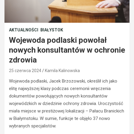
BEZPIECZEŃSTWO
AKTUALNOŚCI
BIAŁYSTOK
POLICJA
Wojewoda podlaski powołał
POLICJA
WYPADKI
WYPADKI
M
nowych konsultantów w ochronie
ZATRZYMANIA
ł
zdrowia
o
N
d
i
25 czerwca 2024
Kamila Kalinowska
y
e
k
t
Wojewoda podlaski, Jacek Brzozowski, określił ich jako
i
r
elitę najwyższej klasy podczas ceremonii wręczenia
e
z
dokumentów powołujących nowych konsultantów
r
e
wojewódzkich w dziedzinie ochrony zdrowia. Uroczystość
o
ź
w
w
miała miejsce w prestiżowej lokalizacji – Pałacu Branickich
c
y
w Białymstoku. W sumie, funkcje te objęło 37 nowo
a
k
wybranych specjalistów.
s
i