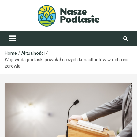
Skip
to
content
NaszePodlasie.pl
Home
Aktualności
Wojewoda podlaski powołał nowych konsultantów w ochronie
zdrowia