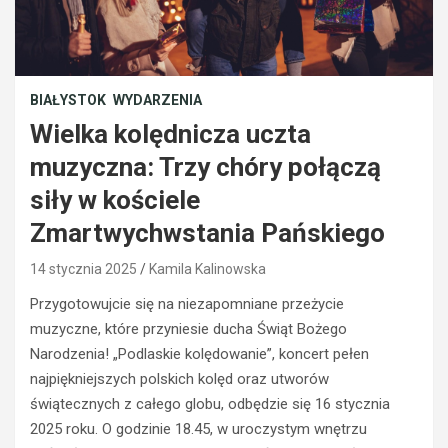
BIAŁYSTOK
WYDARZENIA
Wielka kolędnicza uczta
muzyczna: Trzy chóry połączą
siły w kościele
Zmartwychwstania Pańskiego
14 stycznia 2025
Kamila Kalinowska
BEZPIECZEŃSTWO
Przygotowujcie się na niezapomniane przeżycie
POLICJA
muzyczne, które przyniesie ducha Świąt Bożego
POLICJA
WYPADKI
Narodzenia! „Podlaskie kolędowanie”, koncert pełen
WYPADKI
M
najpiękniejszych polskich kolęd oraz utworów
ZATRZYMANIA
ł
świątecznych z całego globu, odbędzie się 16 stycznia
o
N
2025 roku. O godzinie 18.45, w uroczystym wnętrzu
d
i