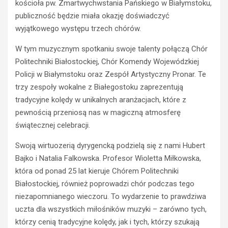
y
e
kościoła pw. Zmartwychwstania Pańskiego w Białymstoku,
k
t
publiczność będzie miała okazję doświadczyć
i
r
wyjątkowego występu trzech chórów.
e
z
r
e
W tym muzycznym spotkaniu swoje talenty połączą Chór
o
ź
Politechniki Białostockiej, Chór Komendy Wojewódzkiej
w
w
Policji w Białymstoku oraz Zespół Artystyczny Pronar. Te
c
y
a
k
trzy zespoły wokalne z Białegostoku zaprezentują
s
i
tradycyjne kolędy w unikalnych aranżacjach, które z
t
e
pewnością przeniosą nas w magiczną atmosferę
r
r
świątecznej celebracji.
a
o
c
w
Swoją wirtuozerią dyrygencką podzielą się z nami Hubert
i
c
Bajko i Natalia Falkowska. Profesor Wioletta Miłkowska,
ł
a
która od ponad 25 lat kieruje Chórem Politechniki
p
O
r
p
Białostockiej, również poprowadzi chór podczas tego
a
l
niezapomnianego wieczoru. To wydarzenie to prawdziwa
w
a
uczta dla wszystkich miłośników muzyki – zarówno tych,
o
z
którzy cenią tradycyjne kolędy, jak i tych, którzy szukają
j
z