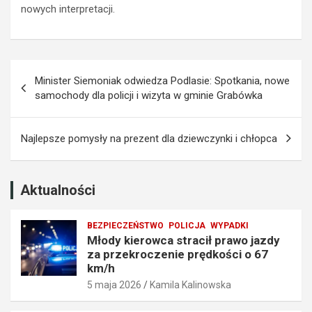
nowych interpretacji.
a
a
z
k
d
a
y
z
Nawigacja
z
e
Minister Siemoniak odwiedza Podlasie: Spotkania, nowe
a
m
wpisu
samochody dla policji i wizyta w gminie Grabówka
p
p
r
r
z
o
Najlepsze pomysły na prezent dla dziewczynki i chłopca
e
w
k
a
r
d
o
z
Aktualności
c
e
z
n
BEZPIECZEŃSTWO
POLICJA
WYPADKI
e
i
Młody kierowca stracił prawo jazdy
n
a
za przekroczenie prędkości o 67
i
t
km/h
e
r
5 maja 2026
Kamila Kalinowska
p
a
r
f