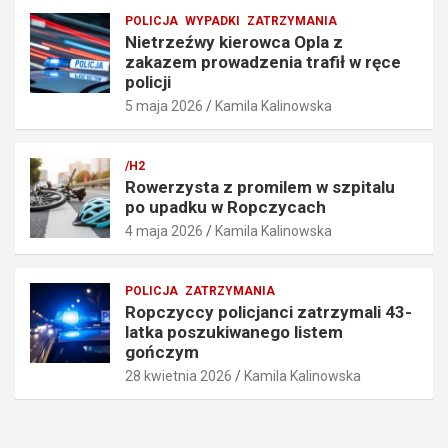
ę
i
POLICJA
WYPADKI
ZATRZYMANIA
d
ł
Nietrzeźwy kierowca Opla z
k
w
zakazem prowadzenia trafił w ręce
o
r
policji
ś
ę
5 maja 2026
Kamila Kalinowska
c
c
i
e
o
p
/H2
6
o
Rowerzysta z promilem w szpitalu
7
l
po upadku w Ropczycach
k
i
4 maja 2026
Kamila Kalinowska
m
c
/
j
h
i
POLICJA
ZATRZYMANIA
5
5
Ropczyccy policjanci zatrzymali 43-
maja
maja
latka poszukiwanego listem
2026
2026
gończym
28 kwietnia 2026
Kamila Kalinowska
Kamila
Kamila
Kalinowska
Kalinowska