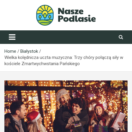
Skip
to
content
NaszePodlasie.pl
Home
Białystok
Wielka kolędnicza uczta muzyczna: Trzy chóry połączą siły w
kościele Zmartwychwstania Pańskiego