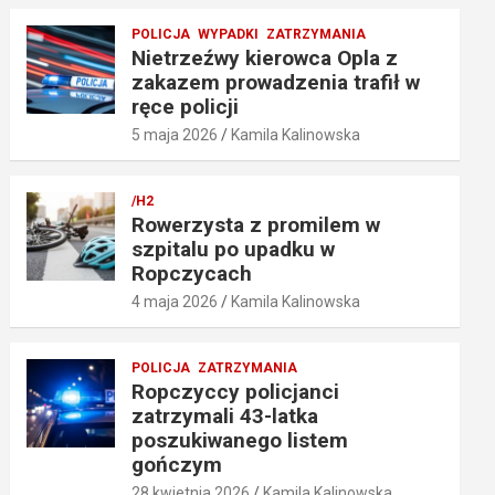
POLICJA
WYPADKI
ZATRZYMANIA
Nietrzeźwy kierowca Opla z
zakazem prowadzenia trafił w
ręce policji
5 maja 2026
Kamila Kalinowska
/H2
Rowerzysta z promilem w
szpitalu po upadku w
Ropczycach
4 maja 2026
Kamila Kalinowska
POLICJA
ZATRZYMANIA
Ropczyccy policjanci
zatrzymali 43-latka
poszukiwanego listem
gończym
28 kwietnia 2026
Kamila Kalinowska