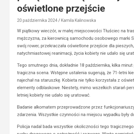
oświetlone przejście
20 października 2024
Kamila Kalinowska
W piątkowy wieczór, w małej miejscowości Tłuściec na tras
mężczyzna, za kierownicą samochodu osobowego marki Skod
swój rower, przekraczała oświetlone przejście dla pieszych
natychmiastowej reanimacji, życia kobiety nie udało się ura
Tego smutnego dnia, dokładnie 18 października, kilka minut
tragiczna scena. Wstępne ustalenia sugerują, że 71-letni k
najechał na staruszkę. Kobieta nie tylko korzystała z oświe
elementy odblaskowe. Niestety, mimo wszelkich starań pe
letniej kobiety nie udało się uratować.
Badanie alkomatem przeprowadzone przez funkcjonariuszy p
zdarzenia. Wszystkie czynności na miejscu wypadku były 
Policja nadal bada wszystkie okoliczności tego tragiczneg
ruchu drogowego o ostrożność i rozwagę. Warto pamiętać, ż