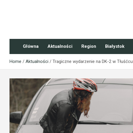
Skip
to
content
NaszePodlasie.pl
Główna
Aktualności
Region
Białystok
Home
Aktualności
Tragiczne wydarzenie na DK-2 w Tłuśćcu