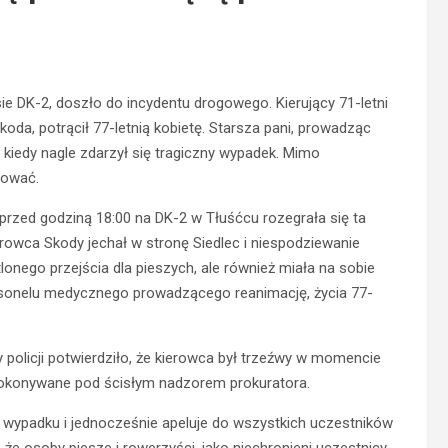
ie DK-2, doszło do incydentu drogowego. Kierujący 71-letni
a, potrącił 77-letnią kobietę. Starsza pani, prowadząc
, kiedy nagle zdarzył się tragiczny wypadek. Mimo
tować.
 przed godziną 18:00 na DK-2 w Tłuśćcu rozegrała się ta
ierowca Skody jechał w stronę Siedlec i niespodziewanie
tlonego przejścia dla pieszych, ale również miała na sobie
rsonelu medycznego prowadzącego reanimację, życia 77-
olicji potwierdziło, że kierowca był trzeźwy w momencie
dokonywane pod ścisłym nadzorem prokuratora.
o wypadku i jednocześnie apeluje do wszystkich uczestników
e osoby piesze i rowerzyści, jako niechronieni uczestnicy