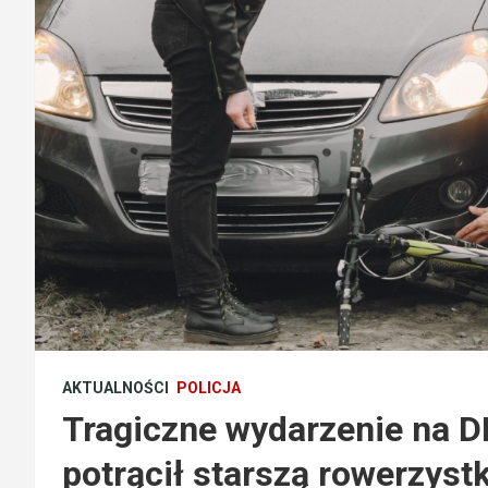
AKTUALNOŚCI
POLICJA
Tragiczne wydarzenie na 
potrącił starszą rowerzys