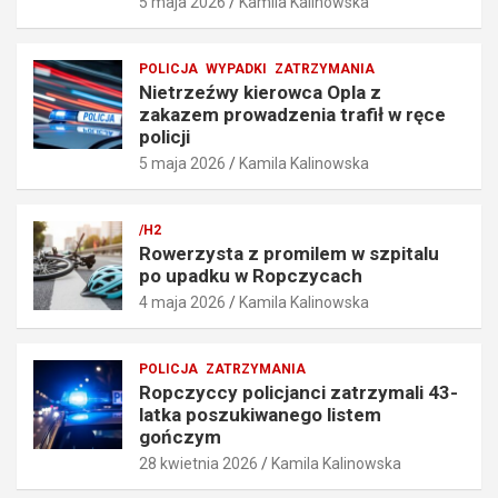
5 maja 2026
Kamila Kalinowska
p
a
r
f
ę
i
POLICJA
WYPADKI
ZATRZYMANIA
d
ł
Nietrzeźwy kierowca Opla z
k
w
zakazem prowadzenia trafił w ręce
o
r
policji
ś
ę
5 maja 2026
Kamila Kalinowska
c
c
i
e
o
p
/H2
6
o
Rowerzysta z promilem w szpitalu
7
l
po upadku w Ropczycach
k
i
4 maja 2026
Kamila Kalinowska
m
c
/
j
h
i
POLICJA
ZATRZYMANIA
5
5
Ropczyccy policjanci zatrzymali 43-
maja
maja
latka poszukiwanego listem
2026
2026
gończym
28 kwietnia 2026
Kamila Kalinowska
Kamila
Kamila
Kalinowska
Kalinowska