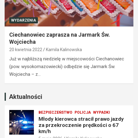
o
z
j
z
a
a
WYDARZENIA
z
k
d
a
Ciechanowiec zaprasza na Jarmark Św.
y
z
Wojciecha
z
e
20 kwietnia 2022
Kamila Kalinowska
a
m
p
p
Już w najbliższą niedzielę w miejscowości Ciechanowiec
r
r
(pow. wysokomazowiecki) odbędzie się Jarmark Św.
z
o
Wojciecha – z…
e
w
k
a
r
d
o
z
Aktualności
c
e
z
n
BEZPIECZEŃSTWO
POLICJA
WYPADKI
e
i
Młody kierowca stracił prawo jazdy
n
a
za przekroczenie prędkości o 67
i
t
km/h
e
r