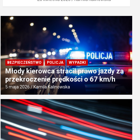
BEZPIECZEŃSTWO
POLICJA
WYPADKI
Młody kierowca stracił prawo jazdy za
przekroczenie prędkości o 67 km/h
5 maja 2026
Kamila Kalinowska