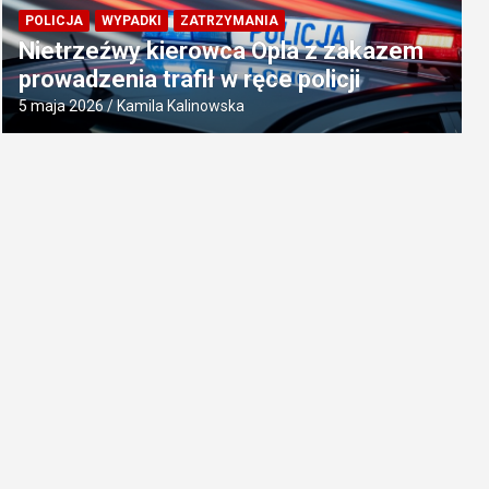
POLICJA
WYPADKI
ZATRZYMANIA
Nietrzeźwy kierowca Opla z zakazem
prowadzenia trafił w ręce policji
5 maja 2026
Kamila Kalinowska