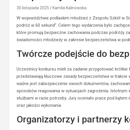
30 listopada 2025
Kamila Kalinowska
W województwie podlaskim młodzież z Zespołu Szkół w Si
podróż w 60 sekund”. Celem tego wydarzenia było zachęcen
które promują bezpieczne zachowania podczas podróży zagr
świadomości młodzieży w zakresie bezpieczeństwa w podr
Twórcze podejście do bez
Uczestnicy konkursu mieli za zadanie przygotować krótkie f
przedstawiają kluczowe zasady bezpieczeństwa w trakcie wy
ważne jest zabezpieczenie swoich dokumentów, zachowani
sposobów reagowania w sytuacjach zagrożenia. Istotnym e
służbami w razie potrzeby. Jury oceniało prace pod kątem 
oraz jakości wykonania.
Organizatorzy i partnerzy 