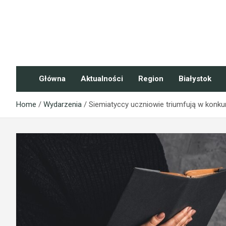
Skip
to
content
NaszePodlasie.pl
Główna
Aktualności
Region
Białystok
Home
Wydarzenia
Siemiatyccy uczniowie triumfują w konk