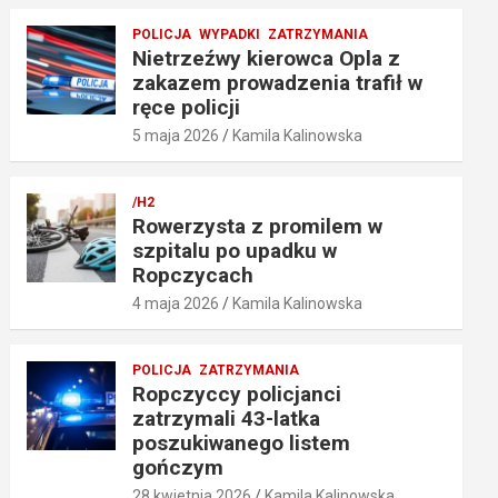
POLICJA
WYPADKI
ZATRZYMANIA
Nietrzeźwy kierowca Opla z
zakazem prowadzenia trafił w
ręce policji
5 maja 2026
Kamila Kalinowska
/H2
Rowerzysta z promilem w
szpitalu po upadku w
Ropczycach
4 maja 2026
Kamila Kalinowska
POLICJA
ZATRZYMANIA
Ropczyccy policjanci
zatrzymali 43-latka
poszukiwanego listem
gończym
28 kwietnia 2026
Kamila Kalinowska