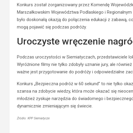
Konkurs został zorganizowany przez Komendę Wojewódzką 
Marszałkowskim Województwa Podlaskiego i Regionalnym O
było doskonałą okazją do połączenia edukacji z zabawą, co
mogą pojawić się podczas podróży.
Uroczyste wręczenie nagr
Podczas uroczystości w Siemiatyczach, przedstawiciele lok
Wyróżnione filmy nie tylko zdobyły uznanie jury, ale również 
ważne jest przygotowanie do podróży i odpowiedzialne z
Konkurs „Bezpieczna podróż w 60 sekund” to nie tylko okaz
szansa na zdobycie wiedzy, która może okazać się nieocen
młodzież zyskuje narzędzia do świadomego i bezpiecznego
dynamicznie zmieniającym się świecie.
Źródło: KPP Siemiatycze