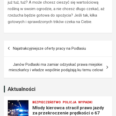
a
l
już tuż, tuż? A może chcesz cieszyć się wartościową
w
a
rośliną w swoim ogrodzie, a nie chcesz długo czekać, aż
o
z
rzeżucha będzie gotowa do spożycia? Jeśli tak, kilka
j
z
gotowych i sprawdzonych trików czeka na Ciebie.
a
a
z
k
d
a
y
z
Nawigacja
z
e
Najatrakcyjniejsze oferty pracy na Podlasiu
a
m
wpisu
p
p
r
r
Janów Podlaski ma zamiar odzyskać prawa miejskie:
z
o
mieszkańcy i władze wspólnie podążają ku temu celowi
e
w
k
a
r
d
o
z
Aktualności
c
e
z
n
BEZPIECZEŃSTWO
POLICJA
WYPADKI
e
i
Młody kierowca stracił prawo jazdy
n
a
za przekroczenie prędkości o 67
i
t