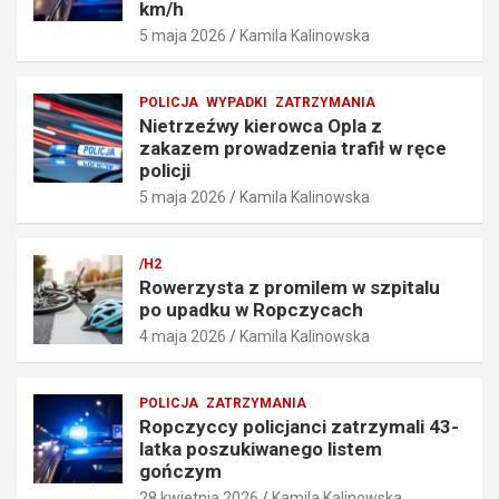
km/h
e
r
5 maja 2026
Kamila Kalinowska
p
a
r
f
ę
i
POLICJA
WYPADKI
ZATRZYMANIA
d
ł
Nietrzeźwy kierowca Opla z
k
w
zakazem prowadzenia trafił w ręce
o
r
policji
ś
ę
5 maja 2026
Kamila Kalinowska
c
c
i
e
o
p
/H2
6
o
Rowerzysta z promilem w szpitalu
7
l
po upadku w Ropczycach
k
i
4 maja 2026
Kamila Kalinowska
m
c
/
j
h
i
POLICJA
ZATRZYMANIA
5
5
Ropczyccy policjanci zatrzymali 43-
maja
maja
latka poszukiwanego listem
2026
2026
gończym
28 kwietnia 2026
Kamila Kalinowska