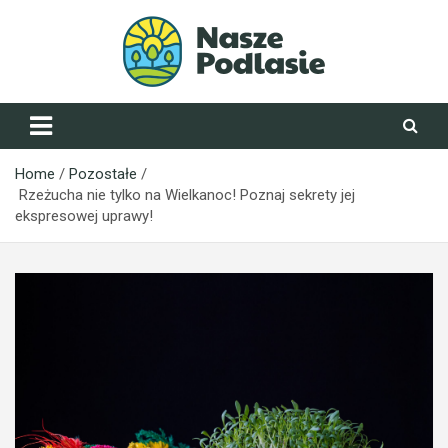
Skip
to
content
NaszePodlasie.pl
Home
Pozostałe
Rzeżucha nie tylko na Wielkanoc! Poznaj sekrety jej
ekspresowej uprawy!