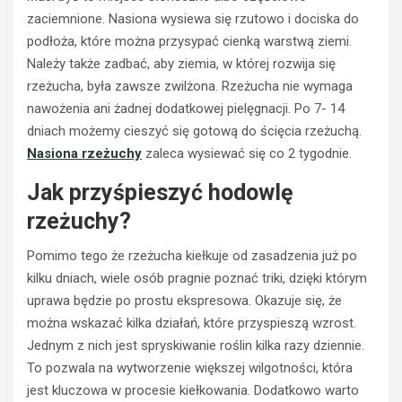
zaciemnione. Nasiona wysiewa się rzutowo i dociska do
podłoża, które można przysypać cienką warstwą ziemi.
Należy także zadbać, aby ziemia, w której rozwija się
rzeżucha, była zawsze zwilżona. Rzeżucha nie wymaga
nawożenia ani żadnej dodatkowej pielęgnacji. Po 7- 14
dniach możemy cieszyć się gotową do ścięcia rzeżuchą.
Nasiona rzeżuchy
zaleca wysiewać się co 2 tygodnie.
Jak przyśpieszyć hodowlę
rzeżuchy?
Pomimo tego że rzeżucha kiełkuje od zasadzenia już po
kilku dniach, wiele osób pragnie poznać triki, dzięki którym
uprawa będzie po prostu ekspresowa. Okazuje się, że
można wskazać kilka działań, które przyspieszą wzrost.
BEZPIECZEŃSTWO
Jednym z nich jest spryskiwanie roślin kilka razy dziennie.
POLICJA
POLICJA
To pozwala na wytworzenie większej wilgotności, która
WYPADKI
WYPADKI
jest kluczowa w procesie kiełkowania. Dodatkowo warto
M