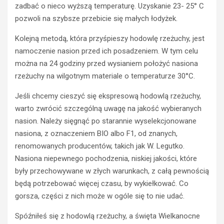
ZATRZYMANIA
ł
zadbać o nieco wyższą temperaturę. Uzyskanie 23- 25° C
o
N
pozwoli na szybsze przebicie się małych łodyżek.
d
i
y
e
Kolejną metodą, która przyśpieszy hodowlę rzeżuchy, jest
k
t
namoczenie nasion przed ich posadzeniem. W tym celu
i
r
można na 24 godziny przed wysianiem położyć nasiona
e
z
rzeżuchy na wilgotnym materiale o temperaturze 30°C.
r
e
o
ź
Jeśli chcemy cieszyć się ekspresową hodowlą rzeżuchy,
w
w
warto zwrócić szczególną uwagę na jakość wybieranych
c
y
a
k
nasion. Należy sięgnąć po starannie wyselekcjonowane
s
i
nasiona, z oznaczeniem BIO albo F1, od znanych,
t
e
renomowanych producentów, takich jak W. Legutko.
r
r
Nasiona niepewnego pochodzenia, niskiej jakości, które
a
o
były przechowywane w złych warunkach, z całą pewnością
c
w
będą potrzebować więcej czasu, by wykiełkować. Co
i
c
ł
a
gorsza, części z nich może w ogóle się to nie udać.
p
O
r
p
Spóźniłeś się z hodowlą rzeżuchy, a święta Wielkanocne