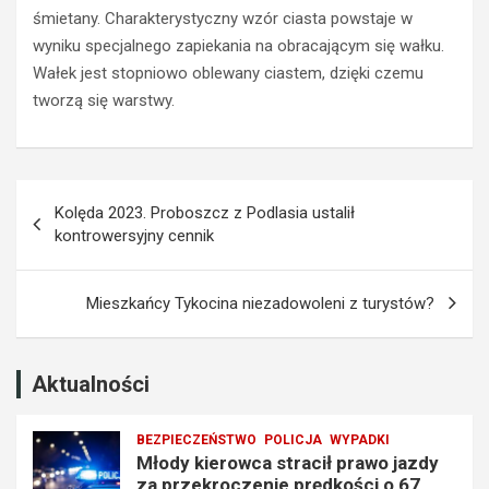
a
l
śmietany. Charakterystyczny wzór ciasta powstaje w
w
a
wyniku specjalnego zapiekania na obracającym się wałku.
o
z
Wałek jest stopniowo oblewany ciastem, dzięki czemu
j
z
tworzą się warstwy.
a
a
z
k
d
a
y
z
Nawigacja
z
e
Kolęda 2023. Proboszcz z Podlasia ustalił
a
m
wpisu
kontrowersyjny cennik
p
p
r
r
z
o
Mieszkańcy Tykocina niezadowoleni z turystów?
e
w
k
a
r
d
o
z
Aktualności
c
e
z
n
BEZPIECZEŃSTWO
POLICJA
WYPADKI
e
i
Młody kierowca stracił prawo jazdy
n
a
za przekroczenie prędkości o 67