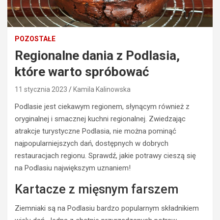
POZOSTAŁE
Regionalne dania z Podlasia,
które warto spróbować
11 stycznia 2023
Kamila Kalinowska
Podlasie jest ciekawym regionem, słynącym również z
oryginalnej i smacznej kuchni regionalnej. Zwiedzając
atrakcje turystyczne Podlasia, nie można pominąć
najpopularniejszych dań, dostępnych w dobrych
restauracjach regionu. Sprawdź, jakie potrawy cieszą się
na Podlasiu największym uznaniem!
BEZPIECZEŃSTWO
Kartacze z mięsnym farszem
POLICJA
POLICJA
WYPADKI
Ziemniaki są na Podlasiu bardzo popularnym składnikiem
WYPADKI
M