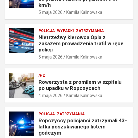
i
t
km/h
e
r
5 maja 2026
Kamila Kalinowska
p
a
r
f
ę
i
POLICJA
WYPADKI
ZATRZYMANIA
d
ł
Nietrzeźwy kierowca Opla z
k
w
zakazem prowadzenia trafił w ręce
o
r
policji
ś
ę
5 maja 2026
Kamila Kalinowska
c
c
i
e
o
p
/H2
6
o
Rowerzysta z promilem w szpitalu
7
l
po upadku w Ropczycach
k
i
4 maja 2026
Kamila Kalinowska
m
c
/
j
h
i
POLICJA
ZATRZYMANIA
5
5
Ropczyccy policjanci zatrzymali 43-
maja
maja
latka poszukiwanego listem
2026
2026
gończym