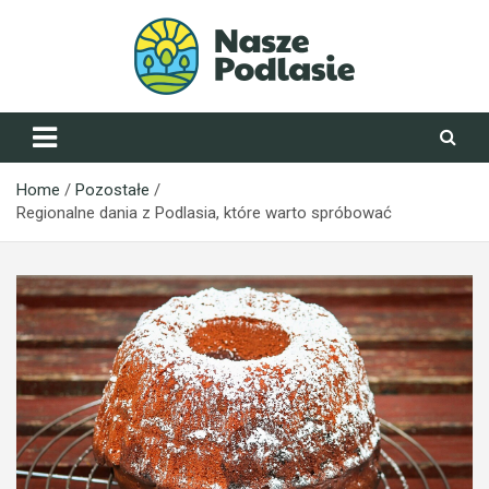
Skip
to
content
NaszePodlasie.pl
Home
Pozostałe
Regionalne dania z Podlasia, które warto spróbować