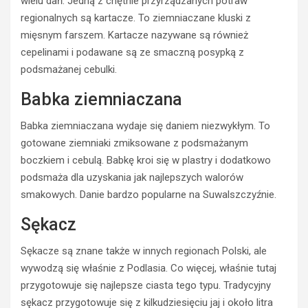
wielu dań. Jedną z chętnie przyrządzanych potraw
ZATRZYMANIA
ł
regionalnych są kartacze. To ziemniaczane kluski z
o
N
mięsnym farszem. Kartacze nazywane są również
d
i
cepelinami i podawane są ze smaczną posypką z
y
e
podsmażanej cebulki.
k
t
i
r
Babka ziemniaczana
e
z
r
e
Babka ziemniaczana wydaje się daniem niezwykłym. To
o
ź
w
w
gotowane ziemniaki zmiksowane z podsmażanym
c
y
boczkiem i cebulą. Babkę kroi się w plastry i dodatkowo
a
k
podsmaża dla uzyskania jak najlepszych walorów
s
i
smakowych. Danie bardzo popularne na Suwalszczyźnie.
t
e
r
r
Sękacz
a
o
c
w
Sękacze są znane także w innych regionach Polski, ale
i
c
wywodzą się właśnie z Podlasia. Co więcej, właśnie tutaj
ł
a
przygotowuje się najlepsze ciasta tego typu. Tradycyjny
p
O
r
p
sękacz przygotowuje się z kilkudziesięciu jaj i około litra