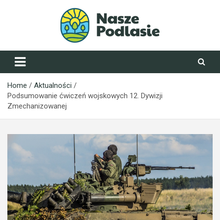
Skip
to
content
NaszePodlasie.pl
Home
Aktualności
Podsumowanie ćwiczeń wojskowych 12. Dywizji
Zmechanizowanej