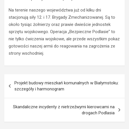
a
o
c
w
Na terenie naszego województwa już od kilku dni
i
c
stacjonują siły 12. i 17. Brygady Zmechanizowanej. Są to
ł
a
p
O
około tysiąc żołnierzy oraz prawie dwieście jednostek
r
p
sprzętu wojskowego. Operacja „Bezpieczne Podlasie” to
a
l
nie tylko ćwiczenia wojskowe, ale przede wszystkim pokaz
w
a
gotowości naszej armii do reagowania na zagrożenia ze
o
z
strony wschodniej.
j
z
a
a
z
k
d
a
Nawigacja
y
z
Projekt budowy mieszkań komunalnych w Białymstoku:
z
e
wpisu
szczegóły i harmonogram
a
m
p
p
r
r
Skandaliczne incydenty z nietrzeźwymi kierowcami na
z
o
drogach Podlasia
e
w
k
a
r
d