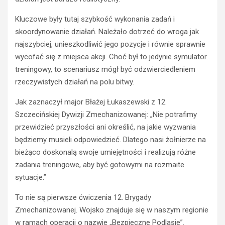
Kluczowe były tutaj szybkość wykonania zadań i
BEZPIECZEŃSTWO
skoordynowanie działań. Należało dotrzeć do wroga jak
POLICJA
POLICJA
najszybciej, unieszkodliwić jego pozycje i równie sprawnie
WYPADKI
WYPADKI
M
wycofać się z miejsca akcji. Choć był to jedynie symulator
ZATRZYMANIA
ł
treningowy, to scenariusz mógł być odzwierciedleniem
o
N
rzeczywistych działań na polu bitwy.
d
i
y
e
Jak zaznaczył major Błażej Łukaszewski z 12.
k
t
Szczecińskiej Dywizji Zmechanizowanej: „Nie potrafimy
i
r
przewidzieć przyszłości ani określić, na jakie wyzwania
e
z
będziemy musieli odpowiedzieć. Dlatego nasi żołnierze na
r
e
o
ź
bieżąco doskonalą swoje umiejętności i realizują różne
w
w
zadania treningowe, aby być gotowymi na rozmaite
c
y
sytuacje.”
a
k
s
i
To nie są pierwsze ćwiczenia 12. Brygady
t
e
Zmechanizowanej. Wojsko znajduje się w naszym regionie
r
r
w ramach operacji o nazwie „Bezpieczne Podlasie”.