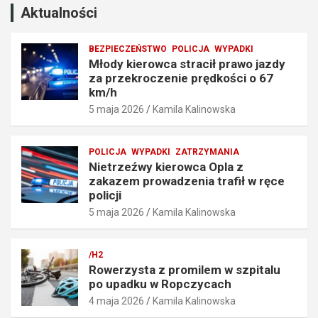
o
z
Aktualności
c
e
z
n
BEZPIECZEŃSTWO
POLICJA
WYPADKI
e
i
Młody kierowca stracił prawo jazdy
n
a
za przekroczenie prędkości o 67
i
t
km/h
e
r
5 maja 2026
Kamila Kalinowska
p
a
r
f
ę
i
POLICJA
WYPADKI
ZATRZYMANIA
d
ł
Nietrzeźwy kierowca Opla z
k
w
zakazem prowadzenia trafił w ręce
o
r
policji
ś
ę
5 maja 2026
Kamila Kalinowska
c
c
i
e
o
p
/H2
6
o
Rowerzysta z promilem w szpitalu
7
l
po upadku w Ropczycach
k
i
4 maja 2026
Kamila Kalinowska
m
c