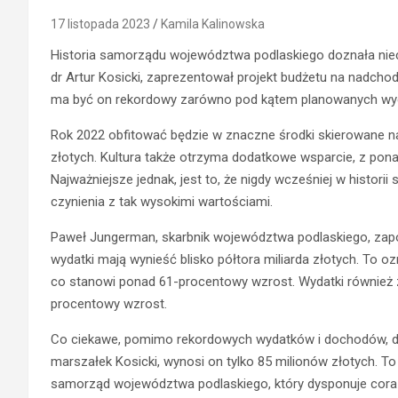
17 listopada 2023
Kamila Kalinowska
Historia samorządu województwa podlaskiego doznała nie
dr Artur Kosicki, zaprezentował projekt budżetu na nadcho
ma być on rekordowy zarówno pod kątem planowanych wyd
Rok 2022 obfitować będzie w znaczne środki skierowane na
złotych. Kultura także otrzyma dodatkowe wsparcie, z pona
Najważniejsze jednak, jest to, że nigdy wcześniej w histo
czynienia z tak wysokimi wartościami.
Paweł Jungerman, skarbnik województwa podlaskiego, zapo
wydatki mają wynieść blisko półtora miliarda złotych. To
co stanowi ponad 61-procentowy wzrost. Wydatki również z
procentowy wzrost.
Co ciekawe, pomimo rekordowych wydatków i dochodów, defi
marszałek Kosicki, wynosi on tylko 85 milionów złotych. 
samorząd województwa podlaskiego, który dysponuje cora