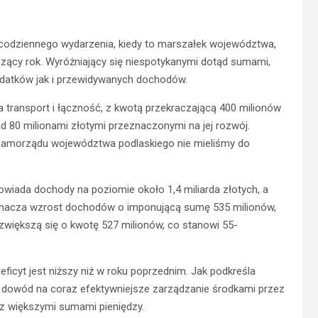
codziennego wydarzenia, kiedy to marszałek województwa,
dzący rok. Wyróżniający się niespotykanymi dotąd sumami,
atków jak i przewidywanych dochodów.
 transport i łączność, z kwotą przekraczającą 400 milionów
d 80 milionami złotymi przeznaczonymi na jej rozwój.
rii samorządu województwa podlaskiego nie mieliśmy do
wiada dochody na poziomie około 1,4 miliarda złotych, a
 oznacza wzrost dochodów o imponującą sumę 535 milionów,
większą się o kwotę 527 milionów, co stanowi 55-
cyt jest niższy niż w roku poprzednim. Jak podkreśla
To dowód na coraz efektywniejsze zarządzanie środkami przez
z większymi sumami pieniędzy.