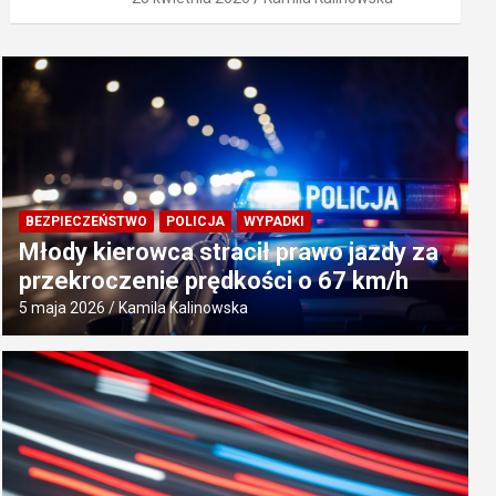
BEZPIECZEŃSTWO
POLICJA
WYPADKI
Młody kierowca stracił prawo jazdy za
przekroczenie prędkości o 67 km/h
5 maja 2026
Kamila Kalinowska