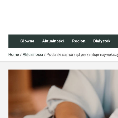
Skip
to
content
NaszePodlasie.pl
Główna
Aktualności
Region
Białystok
Home
Aktualności
Podlaski samorząd prezentuje największy 