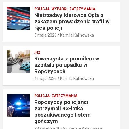
POLICJA
WYPADKI
ZATRZYMANIA
Nietrzeźwy kierowca Opla z
zakazem prowadzenia trafił w
ręce policji
5 maja 2026
Kamila Kalinowska
/H2
Rowerzysta z promilem w
szpitalu po upadku w
Ropczycach
4 maja 2026
Kamila Kalinowska
POLICJA
ZATRZYMANIA
Ropczyccy policjanci
zatrzymali 43-latka
poszukiwanego listem
gończym
28 kwietnia 2026
Kamila Kalinowska