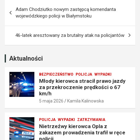
Nawigacja
z
e
Adam Chodziutko nowym zastępcą komendanta
a
m
wpisu
wojewódzkiego policji w Białymstoku
p
p
r
r
z
o
46-latek aresztowany za brutalny atak na policjantów
e
w
k
a
r
d
o
z
Aktualności
c
e
z
n
BEZPIECZEŃSTWO
POLICJA
WYPADKI
e
i
Młody kierowca stracił prawo jazdy
n
a
za przekroczenie prędkości o 67
i
t
km/h
e
r
5 maja 2026
Kamila Kalinowska
p
a
r
f
ę
i
POLICJA
WYPADKI
ZATRZYMANIA
d
ł
Nietrzeźwy kierowca Opla z
k
w
zakazem prowadzenia trafił w ręce
o
r
policji