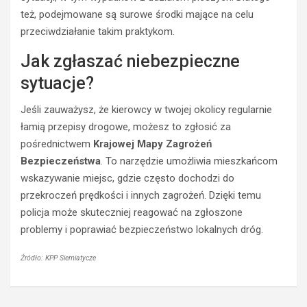
r
e
też, podejmowane są surowe środki mające na celu
o
ź
w
w
przeciwdziałanie takim praktykom.
c
y
Jak zgłaszać niebezpieczne
a
k
s
i
sytuacje?
t
e
r
r
Jeśli zauważysz, że kierowcy w twojej okolicy regularnie
a
o
łamią przepisy drogowe, możesz to zgłosić za
c
w
pośrednictwem
Krajowej Mapy Zagrożeń
i
c
ł
a
Bezpieczeństwa
. To narzędzie umożliwia mieszkańcom
p
O
wskazywanie miejsc, gdzie często dochodzi do
r
p
przekroczeń prędkości i innych zagrożeń. Dzięki temu
a
l
policja może skuteczniej reagować na zgłoszone
w
a
problemy i poprawiać bezpieczeństwo lokalnych dróg.
o
z
j
z
a
a
Źródło: KPP Siemiatycze
z
k
d
a
y
z