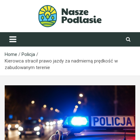
Skip
to
content
NaszePodlasie.pl
Home
Policja
Kierowca stracił prawo jazdy za nadmierną prędkość w
zabudowanym terenie