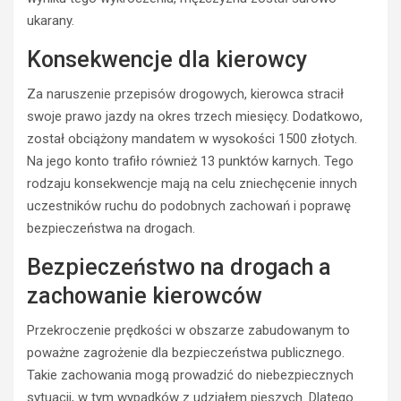
ukarany.
Konsekwencje dla kierowcy
Za naruszenie przepisów drogowych, kierowca stracił
swoje prawo jazdy na okres trzech miesięcy. Dodatkowo,
został obciążony mandatem w wysokości 1500 złotych.
Na jego konto trafiło również 13 punktów karnych. Tego
rodzaju konsekwencje mają na celu zniechęcenie innych
BEZPIECZEŃSTWO
uczestników ruchu do podobnych zachowań i poprawę
POLICJA
POLICJA
bezpieczeństwa na drogach.
WYPADKI
WYPADKI
M
Bezpieczeństwo na drogach a
ZATRZYMANIA
ł
o
N
zachowanie kierowców
d
i
y
e
Przekroczenie prędkości w obszarze zabudowanym to
k
t
poważne zagrożenie dla bezpieczeństwa publicznego.
i
r
Takie zachowania mogą prowadzić do niebezpiecznych
e
z
sytuacji, w tym wypadków z udziałem pieszych. Dlatego