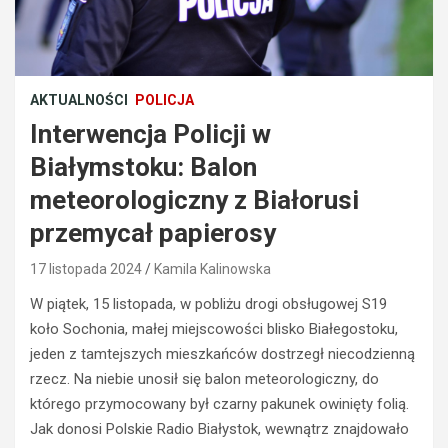
AKTUALNOŚCI
POLICJA
Interwencja Policji w
Białymstoku: Balon
meteorologiczny z Białorusi
przemycał papierosy
BEZPIECZEŃSTWO
POLICJA
17 listopada 2024
Kamila Kalinowska
POLICJA
WYPADKI
WYPADKI
W piątek, 15 listopada, w pobliżu drogi obsługowej S19
M
ZATRZYMANIA
koło Sochonia, małej miejscowości blisko Białegostoku,
ł
o
N
jeden z tamtejszych mieszkańców dostrzegł niecodzienną
d
i
rzecz. Na niebie unosił się balon meteorologiczny, do
y
e
którego przymocowany był czarny pakunek owinięty folią.
k
t
Jak donosi Polskie Radio Białystok, wewnątrz znajdowało
i
r