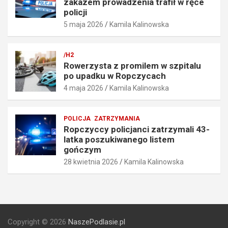
zakazem prowadzenia trafił w ręce
o
r
policji
ś
ę
5 maja 2026
Kamila Kalinowska
c
c
i
e
o
p
/H2
6
o
Rowerzysta z promilem w szpitalu
7
l
po upadku w Ropczycach
k
i
4 maja 2026
Kamila Kalinowska
m
c
/
j
h
i
POLICJA
ZATRZYMANIA
5
5
Ropczyccy policjanci zatrzymali 43-
maja
maja
latka poszukiwanego listem
2026
2026
gończym
28 kwietnia 2026
Kamila Kalinowska
Kamila
Kamila
Kalinowska
Kalinowska
Copyright © 2026
NaszePodlasie.pl