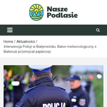
Skip
to
content
NaszePodlasie.pl
Home
Aktualności
Interwencja Policji w Białymstoku: Balon meteorologiczny z
Białorusi przemycał papierosy