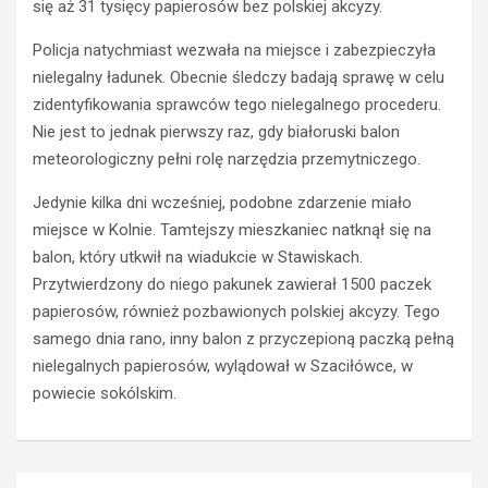
się aż 31 tysięcy papierosów bez polskiej akcyzy.
e
z
r
e
Policja natychmiast wezwała na miejsce i zabezpieczyła
o
ź
w
w
nielegalny ładunek. Obecnie śledczy badają sprawę w celu
c
y
zidentyfikowania sprawców tego nielegalnego procederu.
a
k
Nie jest to jednak pierwszy raz, gdy białoruski balon
s
i
meteorologiczny pełni rolę narzędzia przemytniczego.
t
e
r
r
Jedynie kilka dni wcześniej, podobne zdarzenie miało
a
o
miejsce w Kolnie. Tamtejszy mieszkaniec natknął się na
c
w
balon, który utkwił na wiadukcie w Stawiskach.
i
c
ł
a
Przytwierdzony do niego pakunek zawierał 1500 paczek
p
O
papierosów, również pozbawionych polskiej akcyzy. Tego
r
p
samego dnia rano, inny balon z przyczepioną paczką pełną
a
l
nielegalnych papierosów, wylądował w Szaciłówce, w
w
a
powiecie sokólskim.
o
z
j
z
a
a
z
k