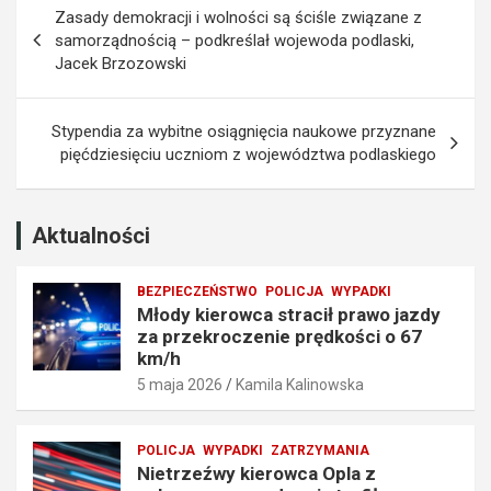
Nawigacja
d
a
Zasady demokracji i wolności są ściśle związane z
y
z
wpisu
samorządnością – podkreślał wojewoda podlaski,
z
e
Jacek Brzozowski
a
m
p
p
r
r
Stypendia za wybitne osiągnięcia naukowe przyznane
z
o
pięćdziesięciu uczniom z województwa podlaskiego
e
w
k
a
r
d
o
z
Aktualności
c
e
z
n
BEZPIECZEŃSTWO
POLICJA
WYPADKI
e
i
Młody kierowca stracił prawo jazdy
n
a
za przekroczenie prędkości o 67
i
t
km/h
e
r
5 maja 2026
Kamila Kalinowska
p
a
r
f
ę
i
POLICJA
WYPADKI
ZATRZYMANIA
d
ł
Nietrzeźwy kierowca Opla z
k
w