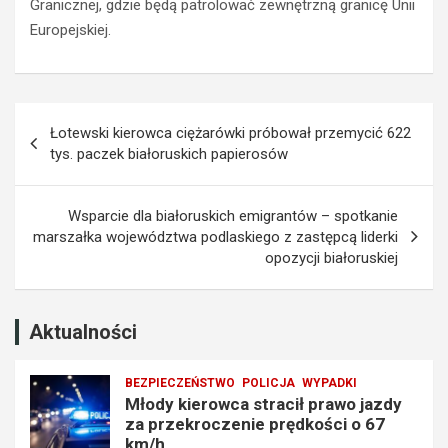
Granicznej, gdzie będą patrolować zewnętrzną granicę Unii
w
a
Europejskiej.
o
z
j
z
a
a
z
k
Nawigacja
d
a
Łotewski kierowca ciężarówki próbował przemycić 622
y
z
wpisu
tys. paczek białoruskich papierosów
z
e
a
m
p
p
Wsparcie dla białoruskich emigrantów – spotkanie
r
r
marszałka województwa podlaskiego z zastępcą liderki
z
o
opozycji białoruskiej
e
w
k
a
r
d
o
z
Aktualności
c
e
z
n
BEZPIECZEŃSTWO
POLICJA
WYPADKI
e
i
Młody kierowca stracił prawo jazdy
n
a
za przekroczenie prędkości o 67
i
t
km/h