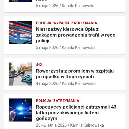
e
r
5 maja 2026
Kamila Kalinowska
p
a
r
f
ę
i
POLICJA
WYPADKI
ZATRZYMANIA
d
ł
Nietrzeźwy kierowca Opla z
k
w
zakazem prowadzenia trafił w ręce
o
r
policji
ś
ę
5 maja 2026
Kamila Kalinowska
c
c
i
e
o
p
/H2
6
o
Rowerzysta z promilem w szpitalu
7
l
po upadku w Ropczycach
k
i
4 maja 2026
Kamila Kalinowska
m
c
/
j
h
i
POLICJA
ZATRZYMANIA
5
5
Ropczyccy policjanci zatrzymali 43-
maja
maja
latka poszukiwanego listem
2026
2026
gończym
28 kwietnia 2026
Kamila Kalinowska
Kamila
Kamila