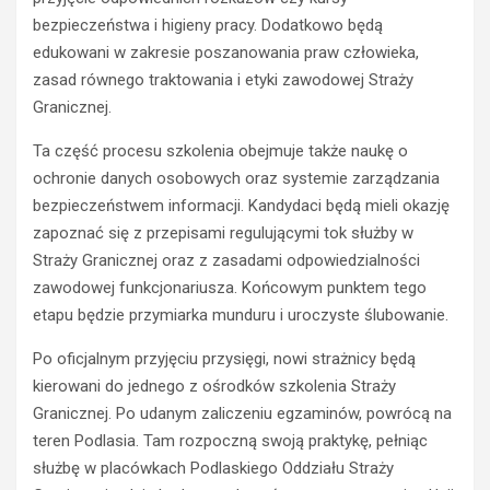
ł
o
N
bezpieczeństwa i higieny pracy. Dodatkowo będą
d
i
edukowani w zakresie poszanowania praw człowieka,
y
e
zasad równego traktowania i etyki zawodowej Straży
k
t
Granicznej.
i
r
e
z
Ta część procesu szkolenia obejmuje także naukę o
r
e
ochronie danych osobowych oraz systemie zarządzania
o
ź
w
w
bezpieczeństwem informacji. Kandydaci będą mieli okazję
c
y
zapoznać się z przepisami regulującymi tok służby w
a
k
Straży Granicznej oraz z zasadami odpowiedzialności
s
i
zawodowej funkcjonariusza. Końcowym punktem tego
t
e
etapu będzie przymiarka munduru i uroczyste ślubowanie.
r
r
a
o
Po oficjalnym przyjęciu przysięgi, nowi strażnicy będą
c
w
kierowani do jednego z ośrodków szkolenia Straży
i
c
ł
a
Granicznej. Po udanym zaliczeniu egzaminów, powrócą na
p
O
teren Podlasia. Tam rozpoczną swoją praktykę, pełniąc
r
p
służbę w placówkach Podlaskiego Oddziału Straży
a
l