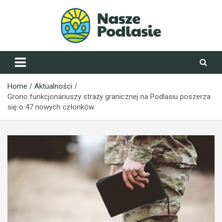
Skip
to
content
NaszePodlasie.pl
Home
Aktualności
Grono funkcjonariuszy straży granicznej na Podlasiu poszerza
się o 47 nowych członków