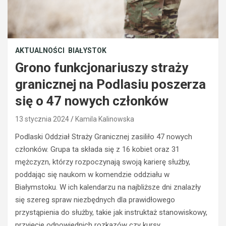
AKTUALNOŚCI
BIAŁYSTOK
Grono funkcjonariuszy straży
granicznej na Podlasiu poszerza
się o 47 nowych członków
13 stycznia 2024
Kamila Kalinowska
Podlaski Oddział Straży Granicznej zasiliło 47 nowych
członków. Grupa ta składa się z 16 kobiet oraz 31
mężczyzn, którzy rozpoczynają swoją karierę służby,
poddając się naukom w komendzie oddziału w
BEZPIECZEŃSTWO
Białymstoku. W ich kalendarzu na najbliższe dni znalazły
POLICJA
POLICJA
się szereg spraw niezbędnych dla prawidłowego
WYPADKI
WYPADKI
przystąpienia do służby, takie jak instruktaż stanowiskowy,
M
ZATRZYMANIA
przyjęcie odpowiednich rozkazów czy kursy