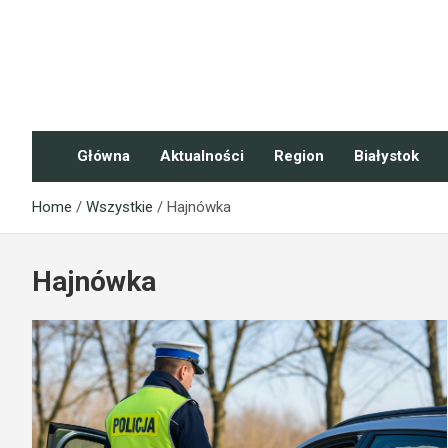
Skip
to
content
NaszePodlasie.pl
Główna
Aktualności
Region
Białystok
Home
Wszystkie
Hajnówka
Hajnówka