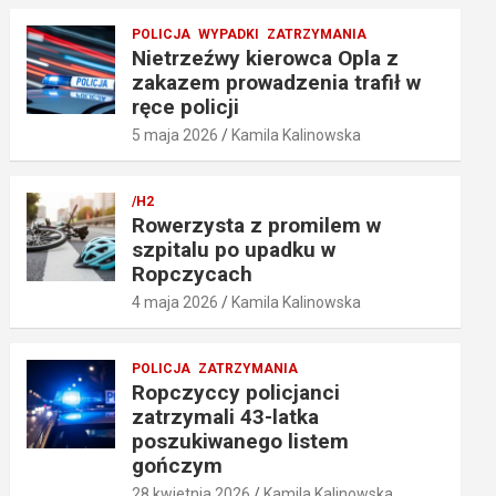
POLICJA
WYPADKI
ZATRZYMANIA
Nietrzeźwy kierowca Opla z
zakazem prowadzenia trafił w
ręce policji
5 maja 2026
Kamila Kalinowska
/H2
Rowerzysta z promilem w
szpitalu po upadku w
Ropczycach
4 maja 2026
Kamila Kalinowska
POLICJA
ZATRZYMANIA
Ropczyccy policjanci
zatrzymali 43-latka
poszukiwanego listem
gończym
28 kwietnia 2026
Kamila Kalinowska