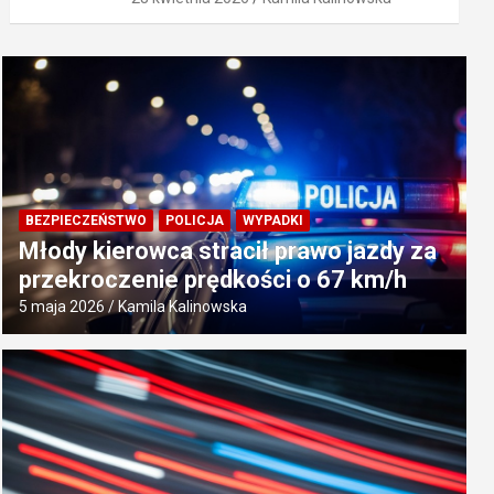
BEZPIECZEŃSTWO
POLICJA
WYPADKI
Młody kierowca stracił prawo jazdy za
przekroczenie prędkości o 67 km/h
5 maja 2026
Kamila Kalinowska