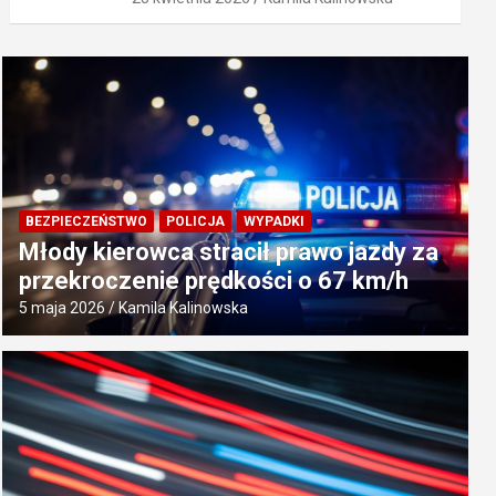
BEZPIECZEŃSTWO
POLICJA
WYPADKI
Młody kierowca stracił prawo jazdy za
przekroczenie prędkości o 67 km/h
5 maja 2026
Kamila Kalinowska