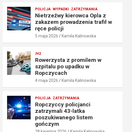
POLICJA
WYPADKI
ZATRZYMANIA
Nietrzeźwy kierowca Opla z
zakazem prowadzenia trafił w
ręce policji
5 maja 2026
Kamila Kalinowska
/H2
Rowerzysta z promilem w
szpitalu po upadku w
Ropczycach
4 maja 2026
Kamila Kalinowska
POLICJA
ZATRZYMANIA
Ropczyccy policjanci
zatrzymali 43-latka
poszukiwanego listem
gończym
28 kwietnia 2026
Kamila Kalinowska