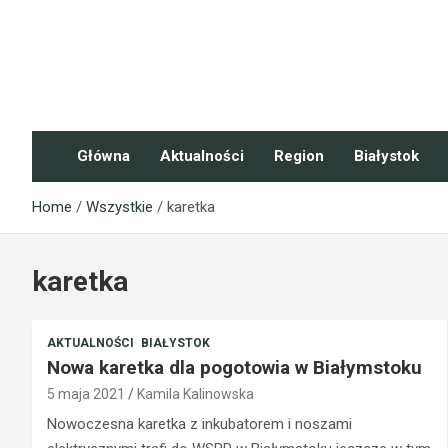
Skip
to
content
NaszePodlasie.pl
Główna
Aktualności
Region
Białystok
Home
Wszystkie
karetka
karetka
AKTUALNOŚCI
BIAŁYSTOK
Nowa karetka dla pogotowia w Białymstoku
5 maja 2021
Kamila Kalinowska
Nowoczesna karetka z inkubatorem i noszami