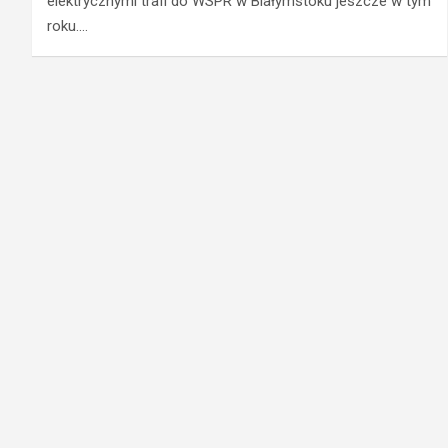
elektrycznymi trafi do WSPR w Białymstoku jeszcze w tym
roku.…